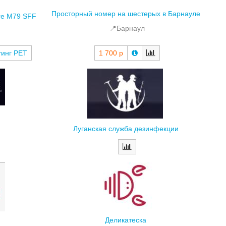
re M79 SFF
📍Барнаул
тинг РЕТ
1 700 р
Луганская служба дезинфекции
Деликатеска