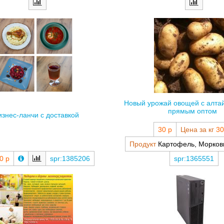
Новый урожай овощей с алтай
прямым оптом
изнес-ланчи с доставкой
30 р
Цена за кг
30
Продукт
Картофель, Морков
0 р
spr:1385206
spr:1365551
гия и общая медицина для всей