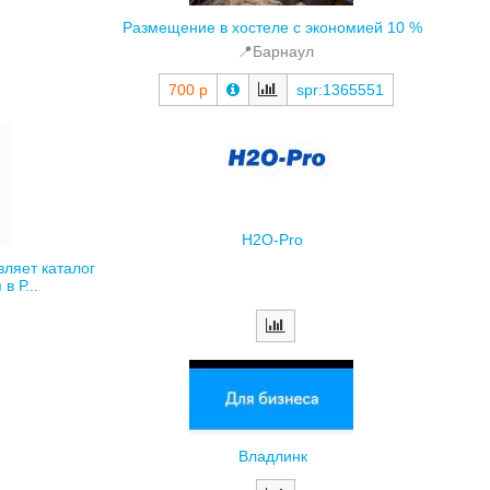
📍Барнаул
700 р
spr:1365551
H2O-Pro
вляет каталог
в Р...
Владлинк