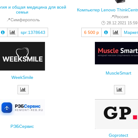
Компьютер Lenovo ThinkCent
семьи
📍Россия
📍Симферополь
28.12.2021 15:59
spr:1378643
6 500 р
Марке
MuscleSmart
WeekSmile
РЭБСервис
Goprotect