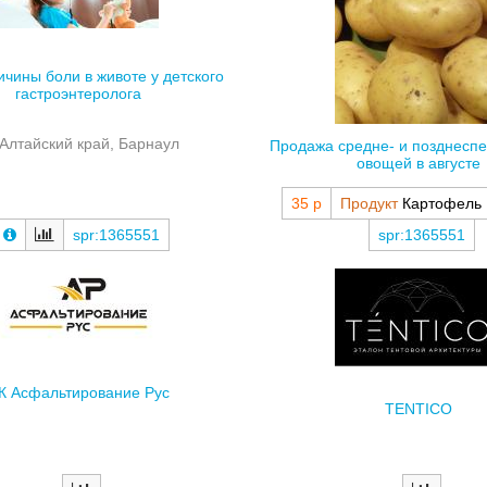
ичины боли в животе у детского
гастроэнтеролога
Алтайский край, Барнаул
Продажа средне- и позднеспе
овощей в августе
35 р
Продукт
Картофель
spr:1365551
spr:1365551
К Асфальтирование Рус
TENTICO