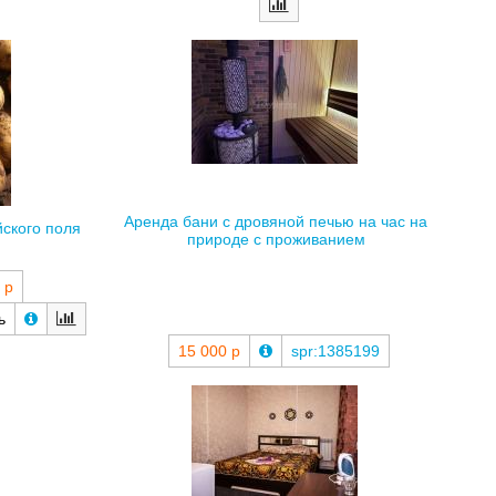
Аренда бани с дровяной печью на час на
ского поля
природе с проживанием
 р
ь
15 000 р
spr:1385199
Просторный номер на шестерых в Барнауле