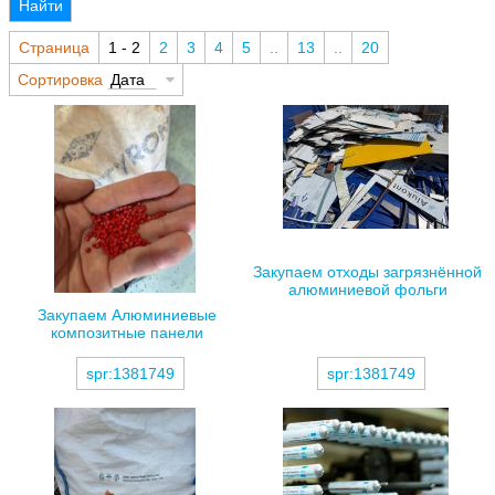
Найти
Страница
1 - 2
2
3
4
5
..
13
..
20
Сортировка
Дата
Закупаем отходы загрязнённой
алюминиевой фольги
Закупаем Алюминиевые
композитные панели
spr:1381749
spr:1381749