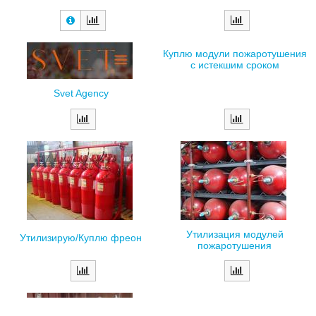
Куплю модули пожаротушения
с истекшим сроком
Svet Agency
Утилизация модулей
Утилизирую/Куплю фреон
пожаротушения
Приём в Новосибирске отходов
алюкобонда