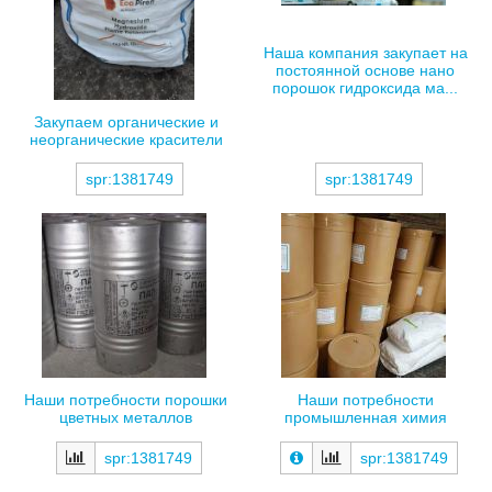
Наша компания закупает на
постоянной основе нано
порошок гидроксида ма...
Закупаем органические и
неорганические красители
spr:1381749
spr:1381749
Наши потребности порошки
Наши потребности
цветных металлов
промышленная химия
spr:1381749
spr:1381749