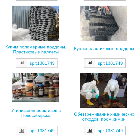
Купим полимерные поддоны,
Куплю пластиковые поддоны
Пластиковые паллеты
spr:1381749
spr:1381749
Утилизация реактивов в
Обезвреживание химических
Новосибирске
отходов, пром.химии
spr:1381749
spr:1381749