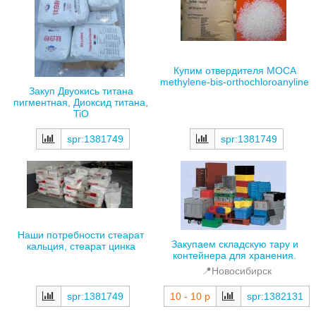
Купим отвердителя MOCA
methylene-bis-orthochloroanyline
Закуп Двуокись титана
пигментная, Диоксид титана,
TiO
spr:1381749
spr:1381749
Наши потребности стеарат
Закупаем складскую тару и
кальция, стеарат цинка
контейнера для хранения.
📍Новосибирск
spr:1381749
10 - 10 р
spr:1382131