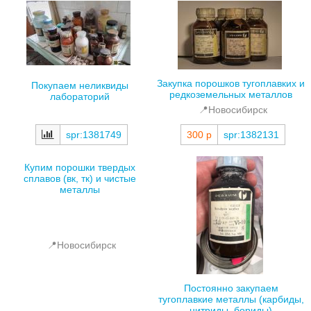
Закупка порошков тугоплавких и
Покупаем неликвиды
редкоземельных металлов
лабораторий
📍Новосибирск
spr:1381749
300 р
spr:1382131
Купим порошки твердых
сплавов (вк, тк) и чистые
металлы
📍Новосибирск
Постоянно закупаем
тугоплавкие металлы (карбиды,
нитриды, бориды)