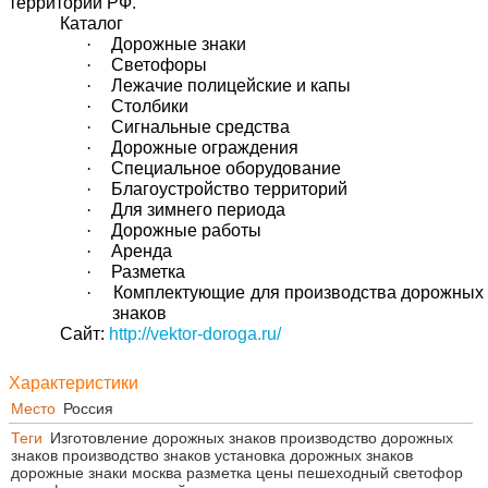
территории РФ.
Каталог
·
Дорожные знаки
·
Светофоры
·
Лежачие полицейские и капы
·
Столбики
·
Сигнальные средства
·
Дорожные ограждения
·
Специальное оборудование
·
Благоустройство территорий
·
Для зимнего периода
·
Дорожные работы
·
Аренда
·
Разметка
·
Комплектующие для производства дорожныx
знаков
Сайт:
http://vektor-doroga.ru/
Характеристики
Место
Россия
Теги
Изготовление дорожных знаков производство дорожных
знаков производство знаков установка дорожных знаков
дорожные знаки москва разметка цены пешеходный светофор