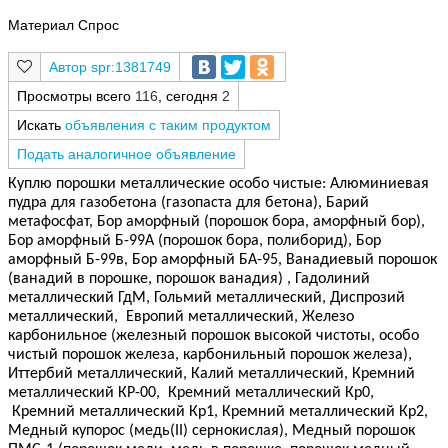
Материал Спрос
spr:1381749
Просмотры всего
116
, сегодня
2
Искать
объявления с таким продуктом
Подать аналогичное объявление
Куплю порошки металлические особо чистые: Алюминиевая
пудра для газобетона (газопаста для бетона), Барий
метафосфат, Бор аморфный (порошок бора, аморфный бор),
Бор аморфный Б-99А (порошок бора, полиборид), Бор
аморфный Б-99в, Бор аморфный БА-95, Ванадиевый порошок
(ванадий в порошке, порошок ванадия) , Гадолиний
металлический ГдМ, Гольмий металлический, Диспрозий
металлический, Европий металлический, Железо
карбонильное (железный порошок высокой чистоты, особо
чистый порошок железа, карбонильный порошок железа),
Иттербий металлический, Калий металлический, Кремний
металлический КР-00, Кремний металлический Кр0,
Кремний металлический Кр1, Кремний металлический Кр2,
Медный купорос (медь(II) сернокислая), Медный порошок