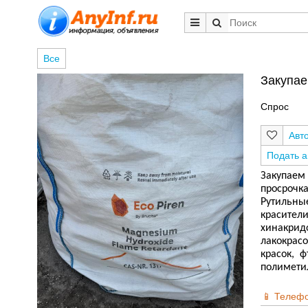
Все
Закупае
Спрос
Подать 
Закупаем 
просрочка
Рутильные
красители
хинакрид
лакокрас
красок, ф
полимети
Телеф