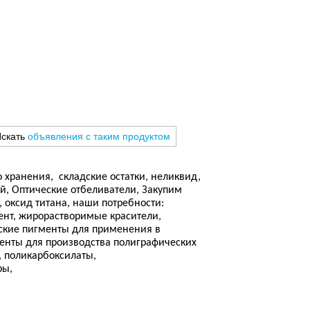
скать
объявления с таким продуктом
 хранения, складские остатки, неликвид,
й, Оптические отбеливатели, Закупим
 оксид титана, наши потребности:
мент, жирорастворимые красители,
ские пигменты для применения в
енты для производства полиграфических
, поликарбоксилаты,
ры,