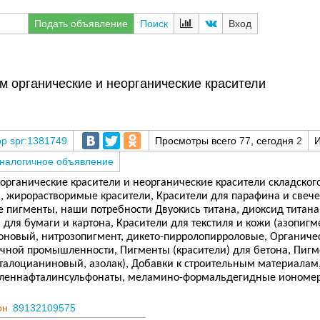
Подать объявление
Поиск
Вход
м органические и неорганические красители
spr:1381749
Просмотры всего
77
, сегодня
2
И
аналогичное объявление
органические красители и неорганические красители складского
, жирорастворимые красители, Красители для парафина и свече
 пигменты, наши потребности Двуокись титана, диоксид титана,
 для бумаги и картона, Красители для текстиля и кожи (азопиг
оновый, нитрозопигмент, дикето-пирролопирроловые, Органиче
очной промышленности, Пигменты (красители) для бетона, Пигм
талоцианиновый, азолак), Добавки к строительным материалам
леннафталинсульфонаты, меламино-формальдегидные иономе
он
89132109575