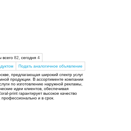
ы всего
82
, сегодня
4
одуктом
Подать аналогичное объявление
Москве, предлагающая широкий спектр услуг
амной продукции. В ассортименте компании
услуги по изготовлению наружной рекламы,
ческие идеи клиентов, обеспечивая
al-print гарантирует высокое качество
а профессионально и в срок.