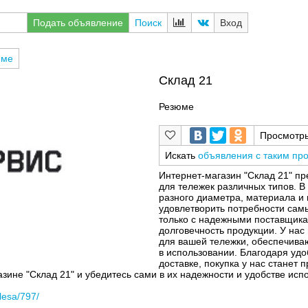
Подать объявление
Поиск
Вход
юме
Склад 21
Резюме
Просмотр
Искать
объявления с таким пр
Интернет-магазин "Склад 21" пр
для тележек различных типов. 
разного диаметра, материала и 
удовлетворить потребности сам
только с надежными поставщикам
долговечность продукции. У нас
для вашей тележки, обеспечива
в использовании. Благодаря удо
доставке, покупка у нас станет
азине "Склад 21" и убедитесь сами в их надежности и удобстве исп
olesa/797/