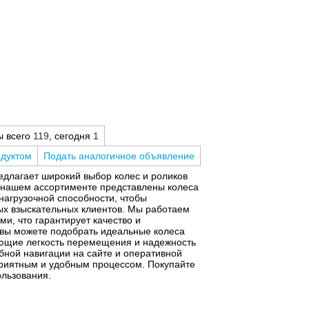
ы всего
119
, сегодня
1
одуктом
Подать аналогичное объявление
едлагает широкий выбор колес и роликов
В нашем ассортименте представлены колеса
нагрузочной способности, чтобы
ых взыскательных клиентов. Мы работаем
и, что гарантирует качество и
 вы можете подобрать идеальные колеса
ющие легкость перемещения и надежность
бной навигации на сайте и оперативной
 приятным и удобным процессом. Покупайте
ользования.