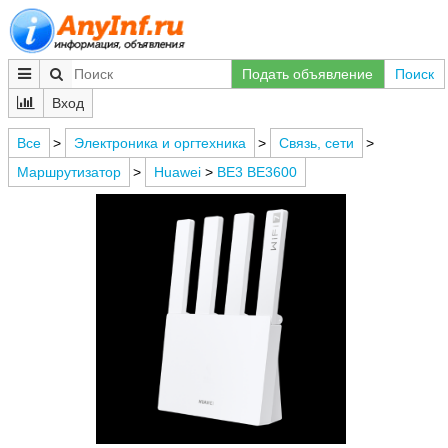
Подать объявление
Поиск
Вход
Все
>
Электроника и оргтехника
>
Связь, сети
>
Маршрутизатор
>
Huawei
>
BE3 BE3600