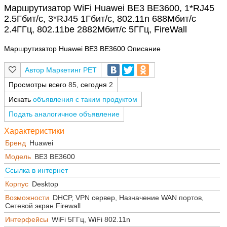
Маршрутизатор WiFi Huawei BE3 BE3600, 1*RJ45
2.5Гбит/с, 3*RJ45 1Гбит/с, 802.11n 688Мбит/с
2.4ГГц, 802.11be 2882Мбит/с 5ГГц, FireWall
Маршрутизатор Huawei BE3 BE3600 Описание
Маркетинг РЕТ
Просмотры всего
85
, сегодня
2
Искать
объявления с таким продуктом
Подать аналогичное объявление
Характеристики
Бренд
Huawei
Модель
BE3 BE3600
Ссылка в интернет
Корпус
Desktop
Возможности
DHCP, VPN сервер, Назначение WAN портов,
Сетевой экран Firewall
Интерфейсы
WiFi 5ГГц, WiFi 802.11n