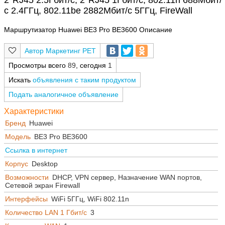
2*RJ45 2.5Гбит/с, 2*RJ45 1Гбит/с, 802.11n 688Мбит/
с 2.4ГГц, 802.11be 2882Мбит/с 5ГГц, FireWall
Маршрутизатор Huawei BE3 Pro BE3600 Описание
Маркетинг РЕТ
Просмотры всего
89
, сегодня
1
Искать
объявления с таким продуктом
Подать аналогичное объявление
Характеристики
Бренд
Huawei
Модель
BE3 Pro BE3600
Ссылка в интернет
Корпус
Desktop
Возможности
DHCP, VPN сервер, Назначение WAN портов,
Сетевой экран Firewall
Интерфейсы
WiFi 5ГГц, WiFi 802.11n
Количество LAN 1 Гбит/с
3