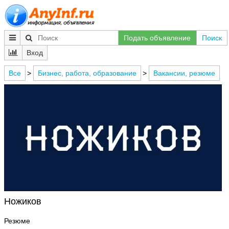
Подать объявление
Поиск
Вход
Все
>
Бизнес, работа, образование
>
Вакансии, резюме
Ножиков
Резюме