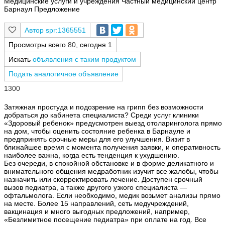
Медицинские услуги и учреждения Частный медицинский центр
Барнаул Предложение
spr:1365551
Просмотры всего
80
, сегодня
1
Искать
объявления с таким продуктом
Подать аналогичное объявление
1300
Затяжная простуда и подозрение на грипп без возможности
добраться до кабинета специалиста? Среди услуг клиники
«Здоровый ребенок» предусмотрен выезд отоларинголога прямо
на дом, чтобы оценить состояние ребенка в Барнауле и
предпринять срочные меры для его улучшения. Визит в
ближайшее время с момента получения заявки, и оперативность
наиболее важна, когда есть тенденция к ухудшению.
Без очереди, в спокойной обстановке и в форме деликатного и
внимательного общения медработник изучит все жалобы, чтобы
назначить или скорректировать лечение. Доступен срочный
вызов педиатра, а также другого узкого специалиста —
офтальмолога. Если необходимо, медик возьмет анализы прямо
на месте. Более 15 направлений, сеть медучреждений,
вакцинация и много выгодных предложений, например,
«Безлимитное посещение педиатра» при оплате на год. Все