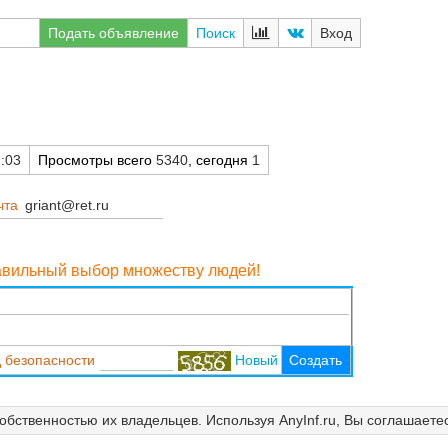
Подать объявление
Поиск
Вход
:03
Просмотры всего
5340
, сегодня
1
чта
griant@ret.ru
равильный выбор множеству людей!
 безопасности
Новый
Создать
собственностью их владельцев. Используя AnyInf.ru, Вы соглашаете