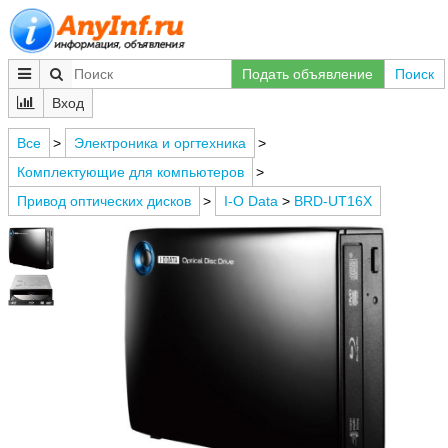
Подать объявление
Поиск
Вход
Все
>
Электроника и оргтехника
>
Комплектующие для компьютеров
>
Привод оптических дисков
>
I-O Data
>
BRD-UT16X