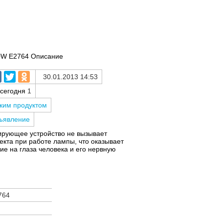
0W E2764 Описание
30.01.2013 14:53
 сегодня
1
аким продуктом
бъявление
ирующее устройство не вызывает
кта при работе лампы, что оказывает
ие на глаза человека и его нервную
764