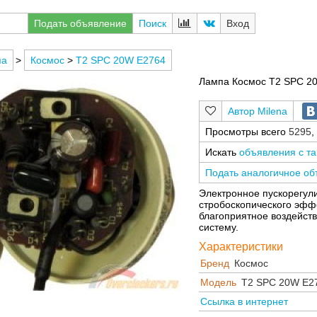
Подать объявление
Поиск
Вход
па
>
Космос
>
T2 SPC 20W E2764
Лампа Космос T2 SPC 2
Milena
Просмотры всего
5295
,
Искать
объявления с т
Подать аналогичное о
Электронное пускорегул
стробоскопического эффе
благоприятное воздейств
систему.
Характеристики
Бренд
Космос
Модель
T2 SPC 20W E2
Ссылка в интернет