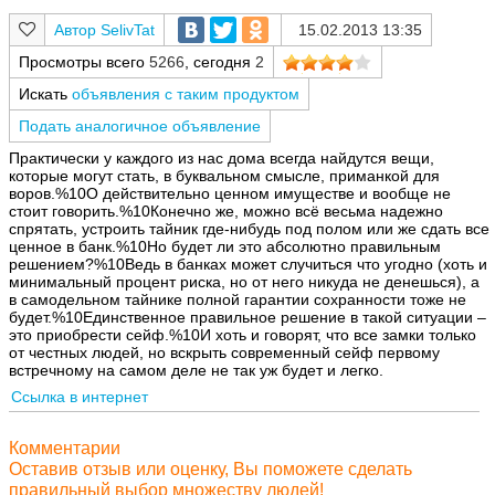
SelivTat
15.02.2013 13:35
Просмотры всего
5266
, сегодня
2
Искать
объявления с таким продуктом
Подать аналогичное объявление
Практически у каждого из нас дома всегда найдутся вещи,
которые могут стать, в буквальном смысле, приманкой для
воров.%10О действительно ценном имуществе и вообще не
стоит говорить.%10Конечно же, можно всё весьма надежно
спрятать, устроить тайник где-нибудь под полом или же сдать все
ценное в банк.%10Но будет ли это абсолютно правильным
решением?%10Ведь в банках может случиться что угодно (хоть и
минимальный процент риска, но от него никуда не денешься), а
в самодельном тайнике полной гарантии сохранности тоже не
будет.%10Единственное правильное решение в такой ситуации –
это приобрести сейф.%10И хоть и говорят, что все замки только
от честных людей, но вскрыть современный сейф первому
встречному на самом деле не так уж будет и легко.
Ссылка в интернет
Комментарии
Оставив отзыв или оценку, Вы поможете сделать
правильный выбор множеству людей!