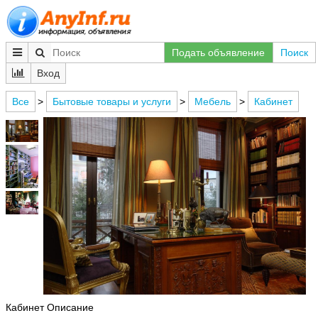
Подать объявление
Поиск
Вход
Все
>
Бытовые товары и услуги
>
Мебель
>
Кабинет
Кабинет Описание