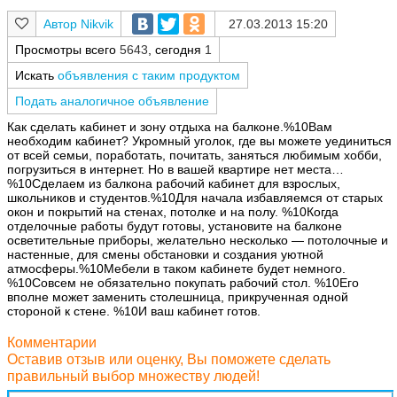
Nikvik
27.03.2013 15:20
Просмотры всего
5643
, сегодня
1
Искать
объявления с таким продуктом
Подать аналогичное объявление
Как сделать кабинет и зону отдыха на балконе.%10Вам
необходим кабинет? Укромный уголок, где вы можете уединиться
от всей семьи, поработать, почитать, заняться любимым хобби,
погрузиться в интернет. Но в вашей квартире нет места…
%10Сделаем из балкона рабочий кабинет для взрослых,
школьников и студентов.%10Для начала избавляемся от старых
окон и покрытий на стенах, потолке и на полу. %10Когда
отделочные работы будут готовы, установите на балконе
осветительные приборы, желательно несколько — потолочные и
настенные, для смены обстановки и создания уютной
атмосферы.%10Мебели в таком кабинете будет немного.
%10Совсем не обязательно покупать рабочий стол. %10Его
вполне может заменить столешница, прикрученная одной
стороной к стене. %10И ваш кабинет готов.
Комментарии
Оставив отзыв или оценку, Вы поможете сделать
правильный выбор множеству людей!