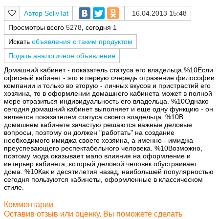
SelivTat
16.04.2013 15:48
Просмотры всего
5278
, сегодня
1
Искать
объявления с таким продуктом
Подать аналогичное объявление
Домашний кабинет - показатель статуса его владельца.%10Если
офисный кабинет - это в первую очередь отражение философии
компании и только во вторую - личных вкусов и пристрастий его
хозяина, то в оформлении домашнего кабинета может в полной
мере отразиться индивидуальность его владельца. %10Однако
сегодня домашний кабинет выполняет и еще одну функцию - он
является показателем статуса своего владельца. %10В
домашнем кабинете зачастую решаются важные деловые
вопросы, поэтому он должен "работать" на создание
необходимого имиджа своего хозяина, а именно - имиджа
преуспевающего респектабельного человека. %10Возможно,
поэтому мода оказывает мало влияния на оформление и
интерьер кабинета, который деловой человек обустраивает
дома. %10Как и десятилетия назад, наибольшей популярностью
сегодня пользуются кабинеты, оформленные в классическом
стиле.
Комментарии
Оставив отзыв или оценку, Вы поможете сделать