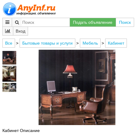
Подать объявление
Поиск
Вход
Все
>
Бытовые товары и услуги
>
Мебель
>
Кабинет
Кабинет Описание