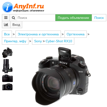
Подать объявление
Поиск
Вход
Все
>
Электроника и оргтехника
>
Оргтехника
>
Принтер, мфу
>
Sony
>
Cyber-Shot RX10