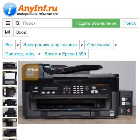
Подать объявление
Поиск
Вход
Все
>
Электроника и оргтехника
>
Оргтехника
>
Принтер, мфу
>
Epson
>
Epson L550