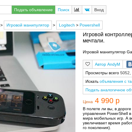
Подать объявление
Поиск
Вход
>
Игровой манипулятор
>
Logitech
>
Powershell
Игровой контроллер
мечтали.
Игровой манипулятор Ga
AndyM
Просмотры всего
5052
,
Искать
объявления с т
Подать аналогичное о
4 990 р
Цена
В полете ли вы, в доро
управления PowerShell в
мира мобильных игр. А 
увеличивает время работ
го поколения).