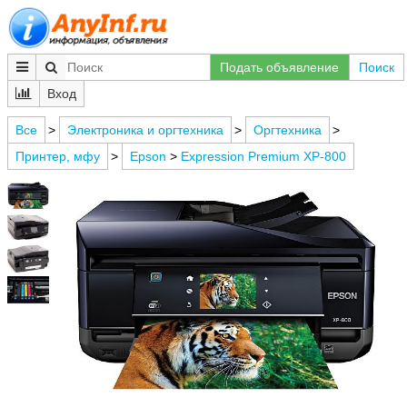
Подать объявление
Поиск
Вход
Все
>
Электроника и оргтехника
>
Оргтехника
>
Принтер, мфу
>
Epson
>
Expression Premium XP-800