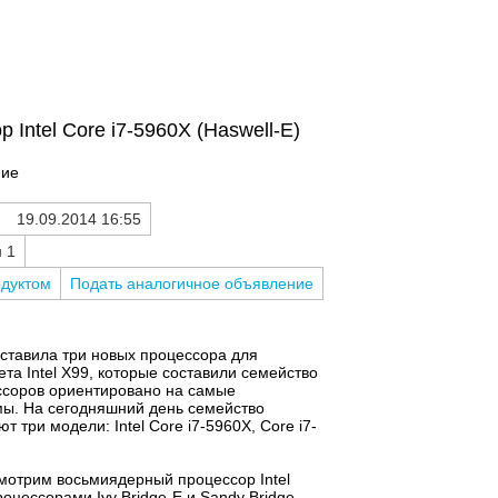
Intel Core i7-5960X (Haswell-E)
ние
19.09.2014 16:55
я
1
одуктом
Подать аналогичное объявление
едставила три новых процессора для
та Intel X99, которые составили семейство
ессоров ориентировано на самые
ы. На сегодняшний день семейство
 три модели: Intel Core i7-5960X, Core i7-
смотрим восьмиядерный процессор Intel
роцессорами Ivy Bridge-E и Sandy Bridge-