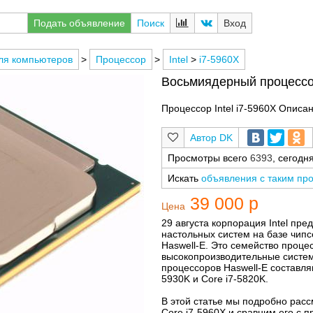
Подать объявление
Поиск
Вход
ля компьютеров
>
Процессор
>
Intel
>
i7-5960X
Восьмиядерный процессор 
Процессор Intel i7-5960X Описа
DK
Просмотры всего
6393
, сегодн
Искать
объявления с таким пр
39 000 р
Цена
29 августа корпорация Intel пр
настольных систем на базе чипсе
Haswell-E. Это семейство проц
высокопроизводительные систем
процессоров Haswell-E составляют
5930K и Core i7-5820K.
В этой статье мы подробно рас
Core i7-5960X и сравним его с п