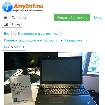
Подать объявление
Поиск
Вход
Все
>
Электроника и оргтехника
>
Комплектующие для компьютеров
>
Процессор
>
Intel
>
5200U