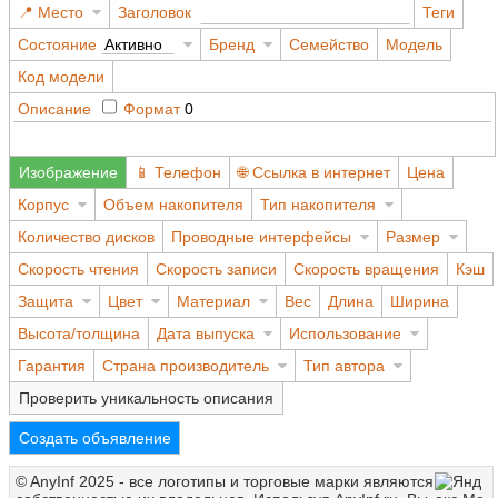
Место
Заголовок
Теги
Состояние
Активно
Бренд
Семейство
Модель
Код модели
Описание
Формат
0
Изображение
Телефон
Ссылка в интернет
Цена
Корпус
Объем накопителя
Тип накопителя
Количество дисков
Проводные интерфейсы
Размер
Скорость чтения
Скорость записи
Скорость вращения
Кэш
Защита
Цвет
Материал
Вес
Длина
Ширина
Высота/толщина
Дата выпуска
Использование
Гарантия
Страна производитель
Тип автора
Проверить уникальность описания
Создать объявление
© AnyInf 2025 - все логотипы и торговые марки являются