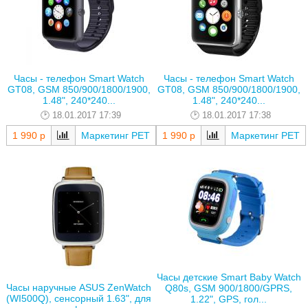
Часы - телефон Smart Watch
Часы - телефон Smart Watch
GT08, GSM 850/900/1800/1900,
GT08, GSM 850/900/1800/1900,
1.48", 240*240...
1.48", 240*240...
18.01.2017 17:39
18.01.2017 17:38
1 990 р
Маркетинг РЕТ
1 990 р
Маркетинг РЕТ
Часы детские Smart Baby Watch
Часы наручные ASUS ZenWatch
Q80s, GSM 900/1800/GPRS,
(WI500Q), сенсорный 1.63", для
1.22", GPS, гол...