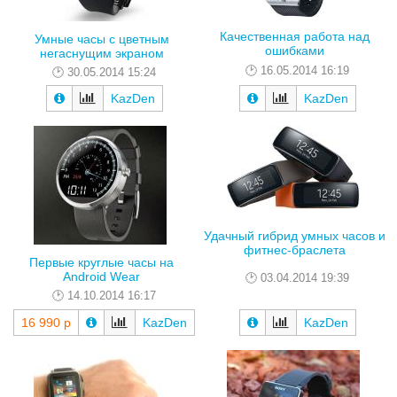
Качественная работа над
Умные часы с цветным
ошибками
негаснущим экраном
16.05.2014 16:19
30.05.2014 15:24
KazDen
KazDen
Удачный гибрид умных часов и
фитнес-браслета
Первые круглые часы на
Android Wear
03.04.2014 19:39
14.10.2014 16:17
16 990 р
KazDen
KazDen