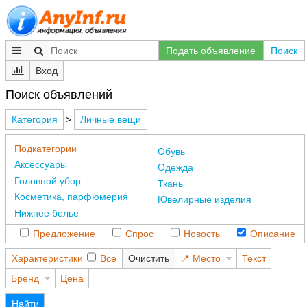
Подать объявление
Поиск
Вход
Поиск объявлений
Категория
>
Личные вещи
Подкатегории
Обувь
Аксессуары
Одежда
Головной убор
Ткань
Косметика, парфюмерия
Ювелирные изделия
Нижнее белье
Предложение
Спрос
Новость
Описание
Характеристики
Все
Очистить
Место
Текст
Бренд
Цена
Найти