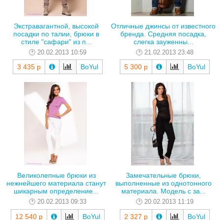
Экстравагантной, высокой
Отличные джинсы от известного
посадки по талии, брюки в
бренда. Средняя посадка,
стиле "сафари" из п...
слегка зауженны...
20.02.2013 10:59
21.02.2013 23:48
3 435 р
BoYul
5 300 р
BoYul
Великолепные брюки из
Замечательные брюки,
нежнейшего материала станут
выполненные из однотонного
шикарным определение...
материала. Модель с за...
20.02.2013 09:33
20.02.2013 11:19
12 540 р
BoYul
2 327 р
BoYul