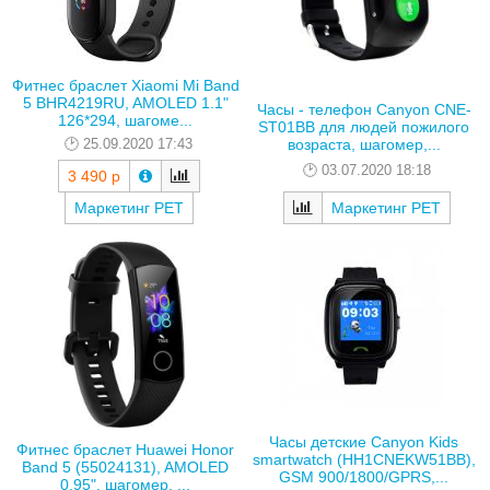
Фитнес браслет Xiaomi Mi Band
5 BHR4219RU, AMOLED 1.1"
Часы - телефон Canyon CNE-
126*294, шагоме...
ST01BB для людей пожилого
25.09.2020 17:43
возраста, шагомер,...
03.07.2020 18:18
3 490 р
Маркетинг РЕТ
Маркетинг РЕТ
Часы детские Canyon Kids
Фитнес браслет Huawei Honor
smartwatch (HH1CNEKW51BB),
Band 5 (55024131), AMOLED
GSM 900/1800/GPRS,...
0.95", шагомер, ...