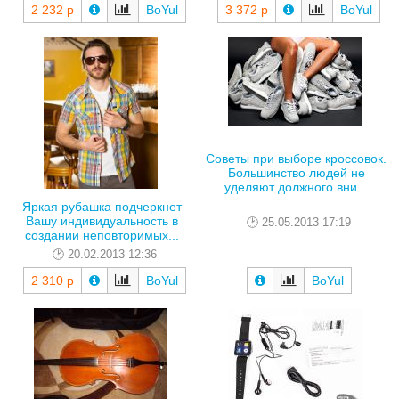
2 232 р
BoYul
3 372 р
BoYul
Советы при выборе кроссовок.
Большинство людей не
уделяют должного вни...
Яркая рубашка подчеркнет
Вашу индивидуальность в
25.05.2013 17:19
создании неповторимых...
20.02.2013 12:36
2 310 р
BoYul
BoYul