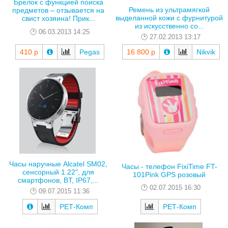
Брелок с функцией поиска
Ремень из ультрамягкой
предметов – отзывается на
выделанной кожи с фурнитурой
свист хозяина! Прик...
из искусственно со...
06.03.2013 14:25
27.02.2013 13:17
410 р
Pegas
16 800 р
Nikvik
Часы наручные Alcatel SM02,
Часы - телефон FixiTime FT-
сенсорный 1.22", для
101Pink GPS розовый
смартфонов, BT, IP67,...
02.07.2015 16:30
09.07.2015 11:36
РЕТ-Комп
РЕТ-Комп