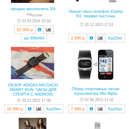
продаю виолончель 3/4
Умные часы-телефон Explay
📍Россия
N1: первая ласточка
23.03.2014 23:10
20.12.2013 17:51
52 000 р
spr:896464
2 990 р
KazDen
ОБЗОР ADIDAS MICOACH
Обзор спортивных часов-
SMART RUN: ЧАСЫ ДЛЯ
пульсометра Mio Alpha
СПОРТА С ANDROID
07.06.2013 11:02
20.12.2013 17:38
16 990 р
KazDen
7 990 р
KazDen