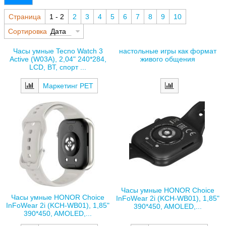
Страница
1 - 2
2
3
4
5
6
7
8
9
10
Сортировка
Дата
Часы умные Tecno Watch 3
настольные игры как формат
Active (W03A), 2,04" 240*284,
живого общения
LCD, BT, спорт ...
Маркетинг РЕТ
Часы умные HONOR Choice
Часы умные HONOR Choice
InFoWear 2i (KCH-WB01), 1,85"
InFoWear 2i (KCH-WB01), 1,85"
390*450, AMOLED,...
390*450, AMOLED,...