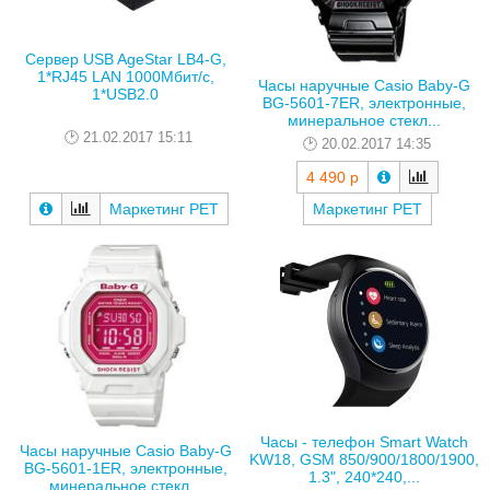
Сервер USB AgeStar LB4-G,
1*RJ45 LAN 1000Мбит/с,
Часы наручные Casio Baby-G
1*USB2.0
BG-5601-7ER, электронные,
минеральное стекл...
21.02.2017 15:11
20.02.2017 14:35
4 490 р
Маркетинг РЕТ
Маркетинг РЕТ
Часы - телефон Smart Watch
Часы наручные Casio Baby-G
KW18, GSM 850/900/1800/1900,
BG-5601-1ER, электронные,
1.3", 240*240,...
минеральное стекл...