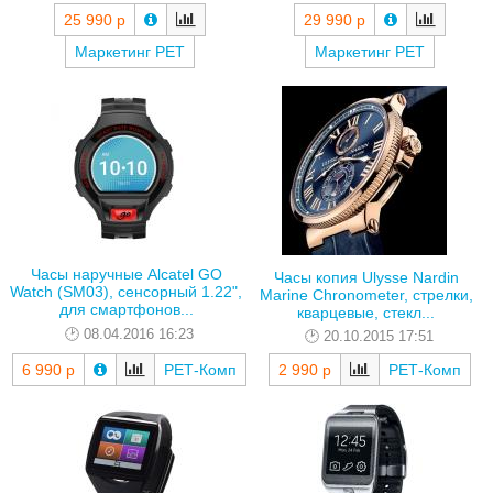
25 990 р
29 990 р
Маркетинг РЕТ
Маркетинг РЕТ
Часы наручные Alcatel GO
Часы копия Ulysse Nardin
Watch (SM03), сенсорный 1.22",
Marine Chronometer, стрелки,
для смартфонов...
кварцевые, стекл...
08.04.2016 16:23
20.10.2015 17:51
6 990 р
РЕТ-Комп
2 990 р
РЕТ-Комп