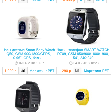
Часы детские Smart Baby Watch
Часы - телефон SMART WATCH
Q50, GSM 900/1800/GPRS,
DZ09, GSM 850/900/1800/1900,
0.96", GPS, белы...
1.54", 240*240...
09.06.2018 10:37
04.06.2018 18:23
1 990 р
Маркетинг РЕТ
1 290 р
Маркетинг РЕТ