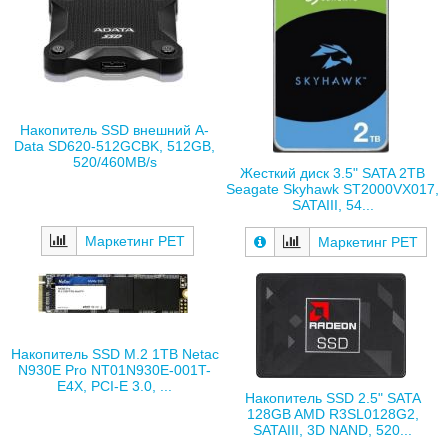
Накопитель SSD внешний A-
Data SD620-512GCBK, 512GB,
520/460MB/s
Жесткий диск 3.5" SATA 2TB
Seagate Skyhawk ST2000VX017,
SATAIII, 54...
Маркетинг РЕТ
Маркетинг РЕТ
Накопитель SSD M.2 1TB Netac
N930E Pro NT01N930E-001T-
E4X, PCI-E 3.0, ...
Накопитель SSD 2.5" SATA
128GB AMD R3SL0128G2,
SATAIII, 3D NAND, 520...