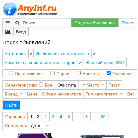
Подать объявление
Поиск
Вход
Поиск объявлений
Категория
>
Электроника и оргтехника
>
Комплектующие для компьютеров
>
Жесткий диск, SSD
Предложение
Спрос
Новость
Описание
Характеристики
Все
Очистить
Место
Текст
Бренд
Цена
Объем накопителя
Тип накопителя
Вес
Найти
Страница
1 - 2
2
3
4
5
..
13
..
20
Сортировка
Дата