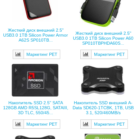
Жесткий диск внешний 2.5"
Жесткий диск внешний 2.5"
USB3.0 1TB Silicon Power Armor
USB3.0 1TB Silicon Power A60
A62S SP010TB...
SP010TBPHDA60S...
Маркетинг РЕТ
Маркетинг РЕТ
Накопитель SSD 2.5" SATA
Накопитель SSD внешний A-
128GB AMD R5SL128G, SATAIII,
Data SD620-1TCBK, 1TB, USB
3D TLC, 550/45...
3.1, 520/460MB/s
Маркетинг РЕТ
Маркетинг РЕТ