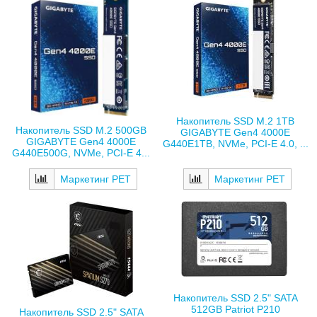
Накопитель SSD M.2 1TB
Накопитель SSD M.2 500GB
GIGABYTE Gen4 4000E
GIGABYTE Gen4 4000E
G440E1TB, NVMe, PCI-E 4.0, ...
G440E500G, NVMe, PCI-E 4...
Маркетинг РЕТ
Маркетинг РЕТ
Накопитель SSD 2.5" SATA
512GB Patriot P210
Накопитель SSD 2.5" SATA