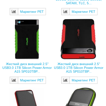
SATAIII, TLC, 5...
Маркетинг РЕТ
Маркетинг РЕТ
Жесткий диск внешний 2.5"
Жесткий диск внешний 2.5"
USB3.0 1TB Silicon Power Armor
USB3.0 1TB Silicon Power Armor
A15 SP010TBP...
A15 SP010TBP...
Маркетинг РЕТ
Маркетинг РЕТ