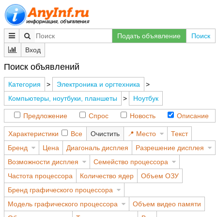
Подать объявление
Поиск
Вход
Поиск объявлений
Категория
>
Электроника и оргтехника
>
Компьютеры, ноутбуки, планшеты
>
Ноутбук
Предложение
Спрос
Новость
Описание
Характеристики
Все
Очистить
Место
Текст
Бренд
Цена
Диагональ дисплея
Разрешение дисплея
Возможности дисплея
Семейство процессора
Частота процессора
Количество ядер
Объем ОЗУ
Бренд графического процессора
Модель графического процессора
Объем видео памяти