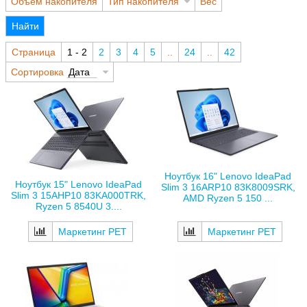
Объем накопителя
Тип накопителя
Вес
Найти
Страница
1 - 2
2
3
4
5
..
24
..
42
Сортировка
Дата
Ноутбук 16" Lenovo IdeaPad
Ноутбук 15" Lenovo IdeaPad
Slim 3 16ARP10 83K8009SRK,
Slim 3 15AHP10 83KA000TRK,
AMD Ryzen 5 150 ...
Ryzen 5 8540U 3....
Маркетинг РЕТ
Маркетинг РЕТ