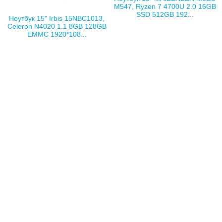
M547, Ryzen 7 4700U 2.0 16GB
SSD 512GB 192...
Ноутбук 15" Irbis 15NBC1013,
Celeron N4020 1.1 8GB 128GB
EMMC 1920*108...
Маркетинг РЕТ
Маркетинг РЕТ
Ноутбук 14" KUANLITU S435,
Ноутбук 15" ASUS Vivobook Go
Ryzen 5 3450U 2.1 16GB SSD
15 OLED E1504GA-L1496, Core
512GB 1920*1080 ...
i3-N305 1.8 Г...
Маркетинг РЕТ
Маркетинг РЕТ