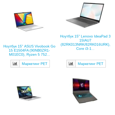
Ноутбук 15" Lenovo IdeaPad 3
15IAU7
(82RK013NRK/82RK016URK),
Ноутбук 15" ASUS Vivobook Go
Core i3-1...
15 E1504FA (90NB0ZR1-
M01EC0), Ryzen 5 752...
Маркетинг РЕТ
Маркетинг РЕТ