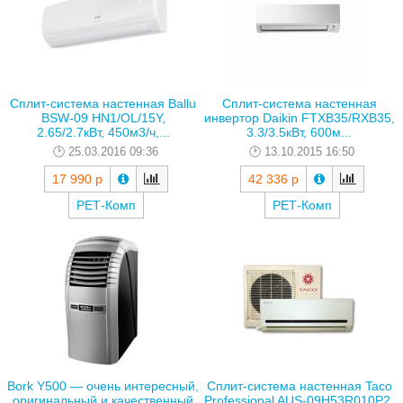
Сплит-система настенная Ballu
Сплит-система настенная
BSW-09 HN1/OL/15Y,
инвертор Daikin FTXB35/RXB35,
2.65/2.7кВт, 450м3/ч,...
3.3/3.5кВт, 600м...
25.03.2016 09:36
13.10.2015 16:50
17 990 р
42 336 р
РЕТ-Комп
РЕТ-Комп
Bork Y500 — очень интересный,
Сплит-система настенная Taco
оригинальный и качественный
Prоfessional AUS-09H53R010P2,