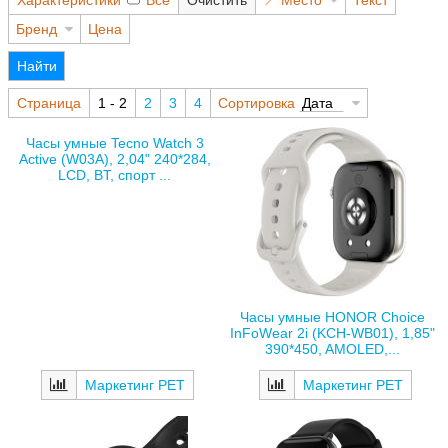
Характеристики
Все
Очистить
Место
Текст
Бренд
Цена
Найти
Страница
1 - 2
2
3
4
Сортировка
Дата
Часы умные Tecno Watch 3
Active (W03A), 2,04" 240*284,
LCD, BT, спорт ...
Часы умные HONOR Choice
InFoWear 2i (KCH-WB01), 1,85"
390*450, AMOLED,...
Маркетинг РЕТ
Маркетинг РЕТ