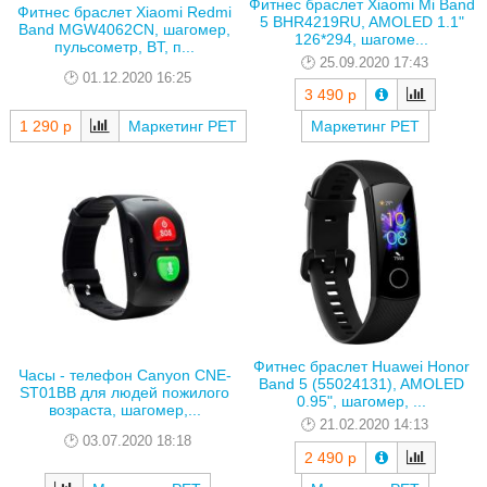
Фитнес браслет Xiaomi Mi Band
Фитнес браслет Xiaomi Redmi
5 BHR4219RU, AMOLED 1.1"
Band MGW4062CN, шагомер,
126*294, шагоме...
пульсометр, BT, п...
25.09.2020 17:43
01.12.2020 16:25
3 490 р
1 290 р
Маркетинг РЕТ
Маркетинг РЕТ
Фитнес браслет Huawei Honor
Часы - телефон Canyon CNE-
Band 5 (55024131), AMOLED
ST01BB для людей пожилого
0.95", шагомер, ...
возраста, шагомер,...
21.02.2020 14:13
03.07.2020 18:18
2 490 р