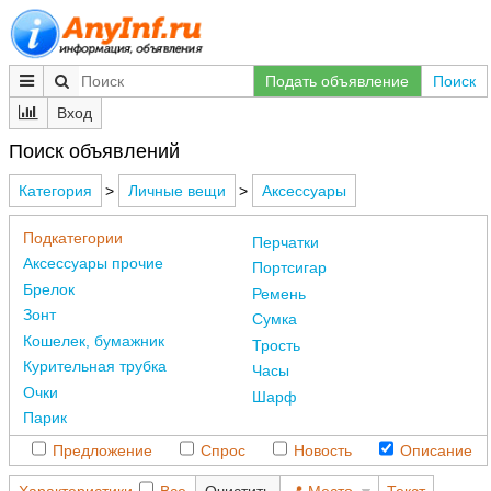
Подать объявление
Поиск
Вход
Поиск объявлений
Категория
>
Личные вещи
>
Аксессуары
Подкатегории
Перчатки
Аксессуары прочие
Портсигар
Брелок
Ремень
Зонт
Сумка
Кошелек, бумажник
Трость
Курительная трубка
Часы
Очки
Шарф
Парик
Предложение
Спрос
Новость
Описание