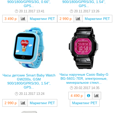
900/1800/GPRS/3G, 0.66",
900/1800/GPRS/3G, 1.54",
GPS...
GPS...
20.11.2017 13:41
20.11.2017 13:26
3 490 р
Маркетинг РЕТ
2 990 р
Маркетинг РЕТ
Часы наручные Casio Baby-G
Часы детские Smart Baby Watch
BG-5601-7ER, электронные,
GW200s, GSM
минеральное стекл...
900/1800/GPRS/3G, 1.54",
GPS...
20.02.2017 14:35
20.11.2017 13:24
4 490 р
2 990 р
Маркетинг РЕТ
Маркетинг РЕТ