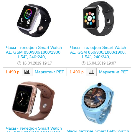
Часы - телефон Smart Watch
Часы - телефон Smart Watch
A1, GSM 850/900/1800/1900,
A1, GSM 850/900/1800/1900,
1.54", 240*240, ...
1.54", 240*240, ...
16.04.2019 19:17
16.04.2019 19:07
1 490 р
Маркетинг РЕТ
1 490 р
Маркетинг РЕТ
Часы - телефон Smart Watch
Часы детские Smart Baby Watch