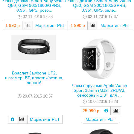
Часы детские Smart Baby Watch
Часы детские Smart Baby Watch
Q50, GSM 900/1800/GPRS,
Q50, GSM 900/1800/GPRS,
0.96", GPS, розо...
0.96", GPS, зеле...
02.11.2016 17:38
02.11.2016 17:37
1 990 р
Маркетинг РЕТ
1 990 р
Маркетинг РЕТ
Браслет Jawbone UP2,
шагомер, BT, пластик/резина,
черный
Часы наручные Apple Watch
Sport 38mm (MJ2T2RU/A),
сенсорный 1.3", для ...
20.07.2015 16:57
10.06.2016 16:28
25 990 р
Маркетинг РЕТ
Маркетинг РЕТ