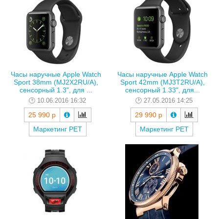
Часы наручные Apple Watch
Часы наручные Apple Watch
Sport 38mm (MJ2X2RU/A),
Sport 42mm (MJ3T2RU/A),
сенсорный 1.3", для ...
сенсорный 1.33", для...
10.06.2016 16:32
27.05.2016 14:25
25 990 р
29 990 р
Маркетинг РЕТ
Маркетинг РЕТ