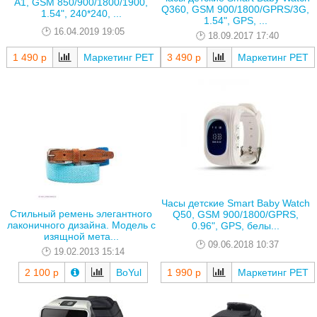
A1, GSM 850/900/1800/1900,
Q360, GSM 900/1800/GPRS/3G,
1.54", 240*240, ...
1.54", GPS, ...
16.04.2019 19:05
18.09.2017 17:40
1 490 р
Маркетинг РЕТ
3 490 р
Маркетинг РЕТ
Часы детские Smart Baby Watch
Стильный ремень элегантного
Q50, GSM 900/1800/GPRS,
лаконичного дизайна. Модель с
0.96", GPS, белы...
изящной мета...
09.06.2018 10:37
19.02.2013 15:14
2 100 р
BoYul
1 990 р
Маркетинг РЕТ