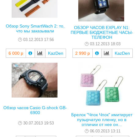
Обзор Sony SmartWach 2: то,
ОБЗОР ЧАСОВ EXPLAY N1:
что мы заказывали
ПЕРВЫЕ БЮДЖЕТНЫЕ ЧАСЫ-
ТЕЛЕФОН
03.12.2013 17:56
03.12.2013 18:03
6 000 р
KazDen
2 990 р
KazDen
Обзор часов Casio G-shock GB-
6900
Брелок "Чпок Чпок" имитирует
пузырчатую пленку, но в
30.07.2013 19:53
отличии от нее он...
06.03.2013 13:11