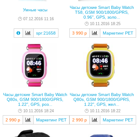
Часы детские Smart Baby Watch
Умные часы
T58, GSM 900/1800/GPRS,
0.96", GPS, золо...
07.12.2016 11:16
10.11.2016 18:25
spr:21658
3 990 р
Маркетинг РЕТ
Часы детские Smart Baby Watch
Часы детские Smart Baby Watch
Q80s, GSM 900/1800/GPRS,
Q80s, GSM 900/1800/GPRS,
1.22", GPS, роз...
1.22", GPS, жел...
10.11.2016 18:24
10.11.2016 18:22
2 990 р
Маркетинг РЕТ
2 990 р
Маркетинг РЕТ