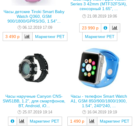
Series 3 42mm (MTF32FS/A),
сенсорный 1.65", ...
Часы детские Tiroki Smart Baby
Watch Q360, GSM
21.08.2019 19:06
900/1800/GPRS/3G, 1.54"...
06.12.2019 17:09
23 990 р
3 490 р
Маркетинг РЕТ
Маркетинг РЕТ
Часы наручные Canyon CNS-
Часы - телефон Smart Watch
SW51BB, 1.2", для смартфонов,
A1, GSM 850/900/1800/1900,
BT, Android, iO...
1.54", 240*240, ...
25.07.2019 19:14
16.04.2019 19:19
Маркетинг РЕТ
1 490 р
Маркетинг РЕТ