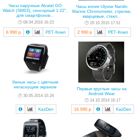
Часы наручные Alcatel GO
Часы копия Ulysse Nardin
Watch (SM03), сенсорный 1.22",
Marine Chronometer, стрелки,
для смартфонов...
кварцевые, стекл...
08.04.2016 16:23
20.10.2015 17:51
6 990 р
РЕТ-Комп
2 990 р
РЕТ-Комп
Умные часы с цветным
негаснущим экраном
Первые круглые часы на
Android Wear
30.05.2014 15:24
14.10.2014 16:17
KazDen
16 990 р
KazDen