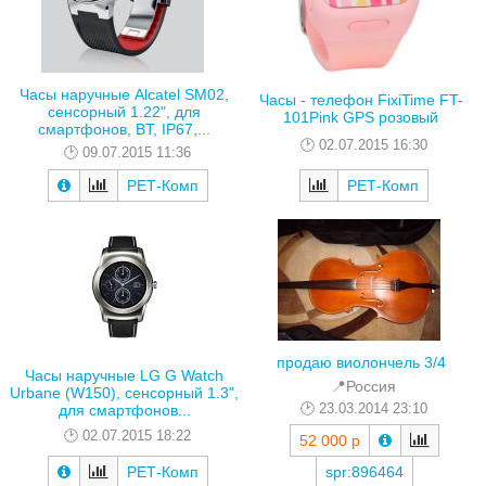
Часы наручные Alcatel SM02,
Часы - телефон FixiTime FT-
сенсорный 1.22", для
101Pink GPS розовый
смартфонов, BT, IP67,...
02.07.2015 16:30
09.07.2015 11:36
РЕТ-Комп
РЕТ-Комп
продаю виолончель 3/4
Часы наручные LG G Watch
📍Россия
Urbane (W150), сенсорный 1.3",
23.03.2014 23:10
для смартфонов...
02.07.2015 18:22
52 000 р
РЕТ-Комп
spr:896464