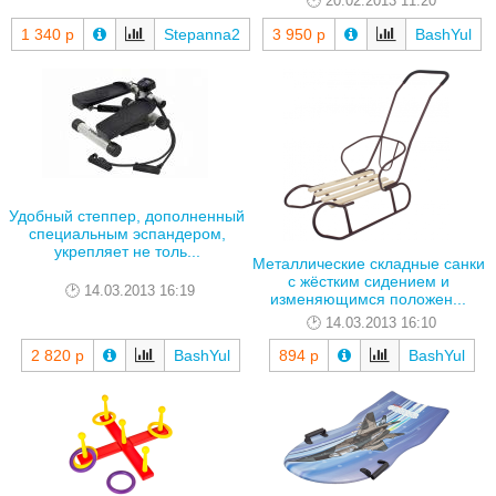
20.02.2013 11:20
1 340 р
Stepanna2
3 950 р
BashYul
Удобный степпер, дополненный
специальным эспандером,
укрепляет не толь...
Металлические складные санки
с жёстким сидением и
14.03.2013 16:19
изменяющимся положен...
14.03.2013 16:10
2 820 р
BashYul
894 р
BashYul