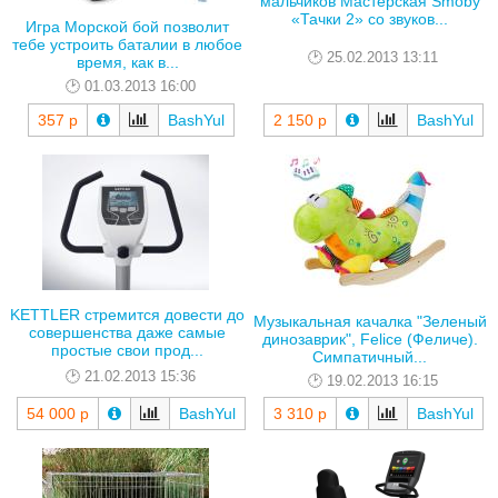
мальчиков Мастерская Smoby
«Тачки 2» со звуков...
Игра Морской бой позволит
тебе устроить баталии в любое
25.02.2013 13:11
время, как в...
01.03.2013 16:00
357 р
BashYul
2 150 р
BashYul
KETTLER стремится довести до
Музыкальная качалка "Зеленый
совершенства даже самые
динозаврик", Felice (Феличе).
простые свои прод...
Симпатичный...
21.02.2013 15:36
19.02.2013 16:15
54 000 р
BashYul
3 310 р
BashYul