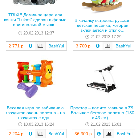
TRIXIE Домик-пещера для
кошки "Lukas" сделан в форме
В качалку встроена русская
оригинальной мышк...
детская песенка, которая
включается и отклю...
20.02.2013 12:37
21.02.2013 17:29
2 771 р
BashYul
3 700 р
BashYul
Веселая игра по забиванию
Простор – вот что главное в Z9.
гвоздиков очень полезна - на
Большое беговое полотно (130
гвоздиках с одн...
х 43 см) ...
10.03.2013 16:24
21.02.2013 16:01
2 204 р
BashYul
36 300 р
BashYul