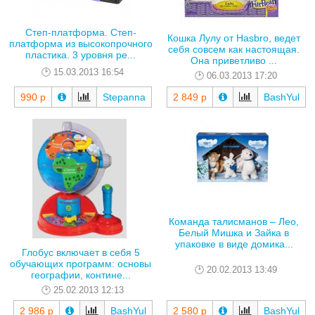
Степ-платформа. Степ-
Кошка Лулу от Hasbro, ведет
платформа из высокопрочного
себя совсем как настоящая.
пластика. 3 уровня ре...
Она приветливо ...
15.03.2013 16:54
06.03.2013 17:20
990 р
Stepanna
2 849 р
BashYul
Команда талисманов – Лео,
Белый Мишка и Зайка в
упаковке в виде домика...
Глобус включает в себя 5
обучающих программ: основы
20.02.2013 13:49
географии, контине...
25.02.2013 12:13
2 986 р
BashYul
2 580 р
BashYul