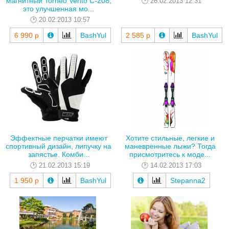
магнитный Torneo Vento С-208,
26.02.2013 12:31
это улучшенная мо...
20.02.2013 10:57
6 990 р
BashYul
2 585 р
BashYul
Эффектные перчатки имеют
Хотите стильные, легкие и
спортивный дизайн, липучку на
маневренные лыжи? Тогда
запястье. Комби...
присмотритесь к моде...
21.02.2013 15:19
14.02.2013 17:03
1 950 р
BashYul
Stepanna2