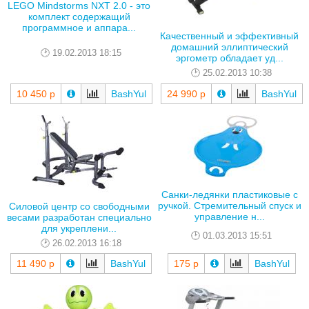
LEGO Mindstorms NXT 2.0 - это
комплект содержащий
программное и аппара...
Качественный и эффективный
домашний эллиптический
19.02.2013 18:15
эргометр обладает уд...
25.02.2013 10:38
10 450 р
BashYul
24 990 р
BashYul
Санки-ледянки пластиковые с
ручкой. Стремительный спуск и
Силовой центр со свободными
управление н...
весами разработан специально
для укреплени...
01.03.2013 15:51
26.02.2013 16:18
11 490 р
BashYul
175 р
BashYul