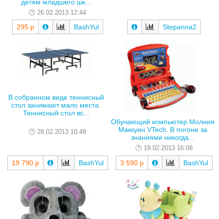
детям младшего шк...
26.02.2013 12:44
295 р
BashYul
Stepanna2
В собранном виде теннисный
стол занимают мало места.
Теннисный стол вс...
Обучающий компьютер Молния
Маккуин VTech. В погоне за
28.02.2013 10:49
знаниями никогда...
19.02.2013 16:08
19 790 р
BashYul
3 590 р
BashYul