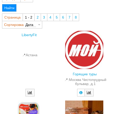
Найти
Страница
1 - 2
2
3
4
5
6
7
8
Сортировка
Дата
LibertyFit
📍Астана
Горящие туры
📍:Москва Чистопрудный
бульвар, д.1