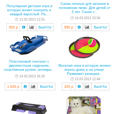
Санки пенные для катания в
Популярная детская игра в
положении лежа. Для детей от
которую может поиграть и
3 лет. Санки с...
каждый взрослый. Ра...
14.03.2013 15:56
13.03.2013 12:51
350 р
BashYul
990 р
BashYul
Пластиковый снегокат с
Веселая игра в которую можно
двухместным сиденьем,
играть дома и на улице.
спортивным рулем, антикры...
Развивает реакцию...
14.03.2013 16:25
13.03.2013 12:44
1 645 р
BashYul
325 р
BashYul