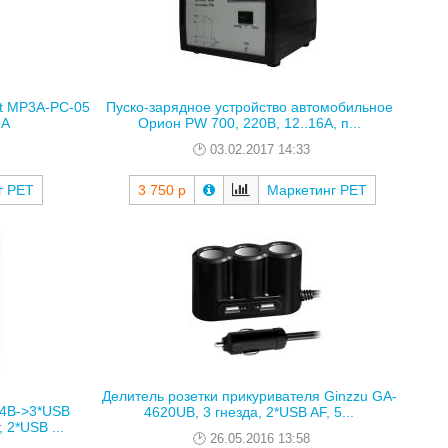
t MP3A-PC-05
Пуско-зарядное устройство автомобильное
2А
Орион PW 700, 220В, 12..16А, п...
03.02.2017 14:33
г РЕТ
3 750 р
Маркетинг РЕТ
Делитель розетки прикуривателя Ginzzu GA-
24В->3*USB
4620UB, 3 гнезда, 2*USB AF, 5...
 2*USB ...
26.05.2016 13:58