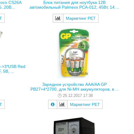
Hoco CS26A
Блок питания для ноутбука 12В
..20В...
автомобильный Palmexx PCA-012, 45Вт, 14....
Т
Маркетинг РЕТ
В->3*USB Red
 5В, ...
Зарядное устройство AAA/AA GP
PB27+4*2700, для Ni-MH аккумуляторов, в ...
25.12.2017 17:38
Т
Маркетинг РЕТ