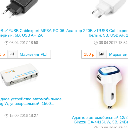
0В->1*USB Cablexpert MP3A-PC-06
Адаптер 220В->1*USB Cablexper
черный, 5В, USB AF, 2А
белый, 5В, USB AF, 
06.04.2017 18:58
06.04.2017 18:54
0 р
Маркетинг РЕТ
150 р
Маркетин
ядное устройство автомобильное
g W, универсальный, 1500...
15.09.2016 18:27
Адаптер автомобильный 12/
Ginzzu GA-4415UW, 5В, 24Вт,