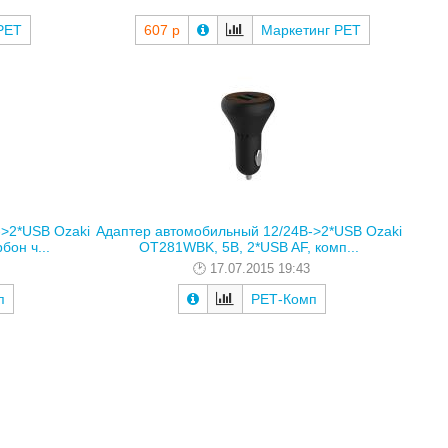
РЕТ
607 р
Маркетинг РЕТ
>2*USB Ozaki
Адаптер автомобильный 12/24В->2*USB Ozaki
он ч...
OT281WBK, 5В, 2*USB AF, комп...
17.07.2015 19:43
п
РЕТ-Комп