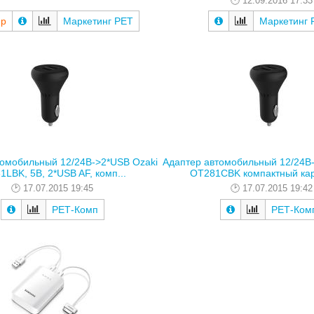
12.09.2016 17:33
 р
Маркетинг РЕТ
Маркетинг 
томобильный 12/24В->2*USB Ozaki
Адаптер автомобильный 12/24В-
LBK, 5В, 2*USB AF, комп...
OT281CBK компактный карб
17.07.2015 19:45
17.07.2015 19:42
РЕТ-Комп
РЕТ-Ком