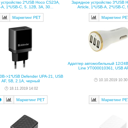
 устройство 2*USB Hoco CS23A,
Зарядное устройство 3*USB 
A, 1*USB-C, 5..12В, 3А, 30...
Article, 1*USB-A, 2*USB-C, 5
Маркетинг РЕТ
Маркетинг РЕ
Адаптер автомобильный 12/24
Line УТ000010361, USB AF,
0В->1*USB Defender UPA-21, USB
10.10.2019 10:30
AF, 5В, 2.1А, черный
18.11.2019 14:02
Маркетинг РЕТ
Маркетинг РЕ