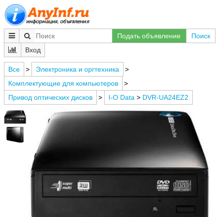
Подать объявление
Поиск
Вход
Все
>
Электроника и оргтехника
>
Комплектующие для компьютеров
>
Привод оптических дисков
>
I-O Data
>
DVR-UA24EZ2