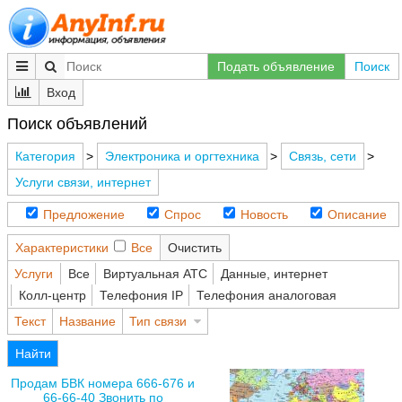
Подать объявление
Поиск
Вход
Поиск объявлений
Категория
>
Электроника и оргтехника
>
Связь, сети
>
Услуги связи, интернет
Предложение
Спрос
Новость
Описание
Характеристики
Все
Очистить
Услуги
Все
Виртуальная АТС
Данные, интернет
Колл-центр
Телефония IP
Телефония аналоговая
Текст
Название
Тип связи
Найти
Продам БВК номера 666-676 и
66-66-40 Звонить по