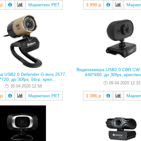
 р
Маркетинг РЕТ
3 990 р
Марке
Видеокамера USB2.0 CBR CW 
а USB2.0 Defender G-lens 2577,
640*480, до 30fps, креплени
720, до 30fps, 56гр, креп...
09.04.2020 12:32
30.04.2020 12:58
 р
Маркетинг РЕТ
1 386 р
Марке