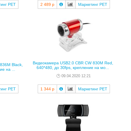
тинг РЕТ
2 489 р
Маркетинг РЕТ
Видеокамера USB2.0 CBR CW 830M Red,
836M Black,
640*480, до 30fps, крепление на мо...
е на ...
09.04.2020 12:21
тинг РЕТ
1 344 р
Маркетинг РЕТ