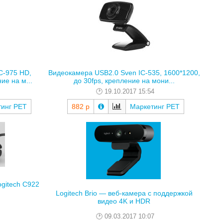
C-975 HD,
Видеокамера USB2.0 Sven IC-535, 1600*1200,
ие на м...
до 30fps, крепление на мони...
19.10.2017 15:54
тинг РЕТ
882 р
Маркетинг РЕТ
gitech C922
Logitech Brio — веб-камера с поддержкой
видео 4K и HDR
09.03.2017 10:07