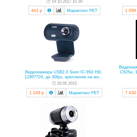
19.10.2017 15:39
441 р
Маркетинг РЕТ
1 099
Видеока
C925e, 1
Видеокамера USB2.0 Sven IC-950 HD,
1280*720, до 30fps, крепление на мо...
20.05.2015
1 249 р
Маркетинг РЕТ
7 430