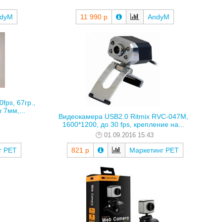
dyM
11 990 р
AndyM
fps, 67гр.,
 7мм,...
Видеокамера USB2.0 Ritmix RVC-047M,
1600*1200, до 30 fps, крепление на...
01.09.2016 15:43
г РЕТ
821 р
Маркетинг РЕТ