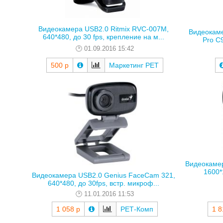
Видеокамера USB2.0 Ritmix RVC-007M,
Видеокаме
640*480, до 30 fps, крепление на м...
Pro C9
01.09.2016 15:42
500 р
Маркетинг РЕТ
Видеокамер
1600*
Видеокамера USB2.0 Genius FaceCam 321,
640*480, до 30fps, встр. микроф...
11.01.2016 11:53
1 058 р
РЕТ-Комп
1 8