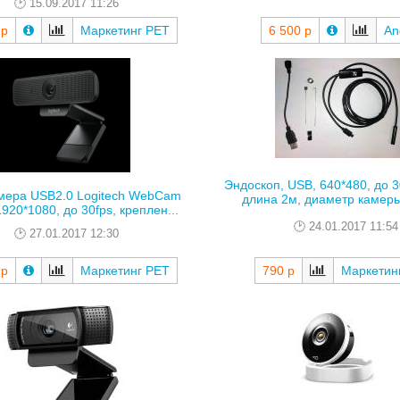
15.09.2017 11:26
 р
Маркетинг РЕТ
6 500 р
An
Эндоскоп, USB, 640*480, до 30
мера USB2.0 Logitech WebCam
длина 2м, диаметр камеры
920*1080, до 30fps, креплен...
24.01.2017 11:54
27.01.2017 12:30
 р
Маркетинг РЕТ
790 р
Маркетин