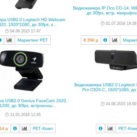
Видеокамера IP Oco CO-14, WiF
до 30fps, встр. микрофон,
ра USB2.0 Logitech HD Webcam
01.07.2016 19:28
20, 1920*1080, до 30fps, к...
04.06.2015 17:47
Маркетинг РЕТ
8 390 р
Марке
Видеокамера USB2.0 Logitec
Pro C920-C, 1920*1080, до 3
а USB2.0 Genius FaceCam 2020,
04.06.2015 18:00
1200, до 30fps, встроенны...
11.01.2016 11:45
14 р
РЕТ-Комп
РЕТ-Ком