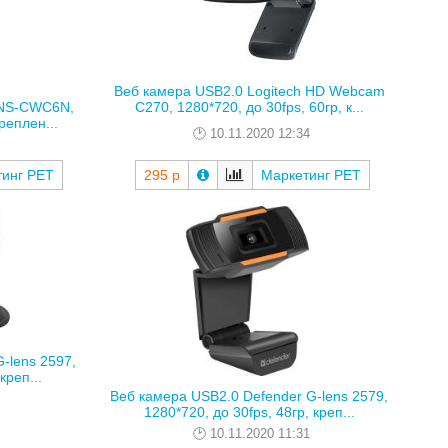
Веб камера USB2.0 Logitech HD Webcam
C270, 1280*720, до 30fps, 60гр, к...
CNS-CWC6N,
реплен...
10.11.2020 12:34
тинг РЕТ
295 р
Маркетинг РЕТ
-lens 2597,
креп...
Веб камера USB2.0 Defender G-lens 2579,
1280*720, до 30fps, 48гр, креп...
10.11.2020 11:31