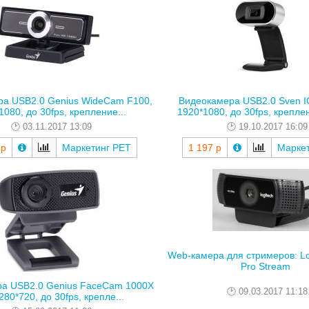
а USB2.0 Genius WideCam F100,
Видеокамера USB2.0 Sven I
1080, до 30fps, крепление...
1920*1080, до 30fps, креплен
03.11.2017 13:09
19.10.2017 16:09
 р
Маркетинг РЕТ
1 197 р
Марке
Web-камера для стримеров: Lo
Pro Stream
а USB2.0 Genius FaceCam 1000X
09.03.2017 11:18
280*720, до 30fps, крепле...