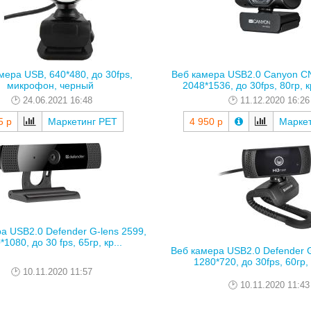
мера USB, 640*480, до 30fps,
Веб камера USB2.0 Canyon 
микрофон, черный
2048*1536, до 30fps, 80гр, к
24.06.2021 16:48
11.12.2020 16:26
5 р
Маркетинг РЕТ
4 950 р
Марке
а USB2.0 Defender G-lens 2599,
1080, до 30 fps, 65гр, кр...
Веб камера USB2.0 Defender G
1280*720, до 30fps, 60гр, 
10.11.2020 11:57
10.11.2020 11:43