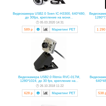
Видеокамера USB2.0 Sven IC-H3300, 640*480,
Видеокам
до 30fps, крепление на мони...
1280*72
05.03.2020 14:31
589 р
Маркетинг РЕТ
1 290
Видеокамера USB2.0 Ritmix RVC-017M,
Видеокаме
1280*1024, до 30 fps, крепление на...
640*48
26.10.2018 11:22
628 р
Маркетинг РЕТ
538 