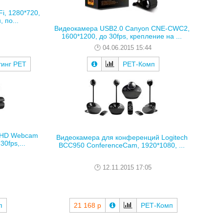
i, 1280*720,
 по...
Видеокамера USB2.0 Canyon CNE-CWC2,
1600*1200, до 30fps, крепление на ...
04.06.2015 15:44
тинг РЕТ
РЕТ-Комп
h HD Webcam
Видеокамера для конференций Logitech
0fps,...
BCC950 ConferenceCam, 1920*1080, ...
12.11.2015 17:05
п
21 168 р
РЕТ-Комп