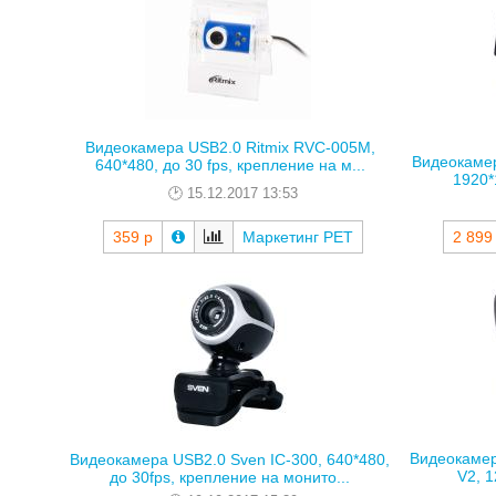
Видеокамера USB2.0 Ritmix RVC-005M,
Видеокамер
640*480, до 30 fps, крепление на м...
1920*
15.12.2017 13:53
359 р
Маркетинг РЕТ
2 899
Видеокамер
Видеокамера USB2.0 Sven IC-300, 640*480,
V2, 1
до 30fps, крепление на монито...