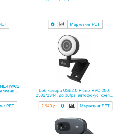
Маркетинг РЕТ
РЕТ
CNE-HWC2,
Веб камера USB2.0 Ritmix RVC-250,
реплени...
2592*1944, до 30fps, автофокус, креп...
инг РЕТ
2 940 р
Маркетинг РЕТ