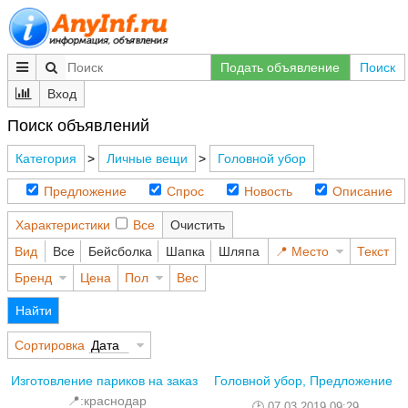
Подать объявление
Поиск
Вход
Поиск объявлений
Категория
>
Личные вещи
>
Головной убор
Предложение
Спрос
Новость
Описание
Характеристики
Все
Очистить
Вид
Все
Бейсболка
Шапка
Шляпа
Место
Текст
Бренд
Цена
Пол
Вес
Найти
Сортировка
Дата
Изготовление париков на заказ
Головной убор, Предложение
📍:краснодар
07.03.2019 09:29