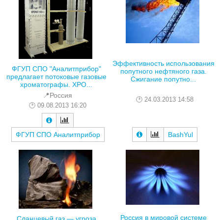
Эффективность использования
ФГУП СПО "Аналитприбор"
попутного нефтяного газа.
предлагает потоковые газовые
Сжигание попутно...
хроматографы. ХРО...
📍Россия
24.03.2013 14:58
09.08.2013 16:20
ФГУП СПО Аналитприбор
BashYul
Россия в мировой системе
Сланцевый газ — угроза