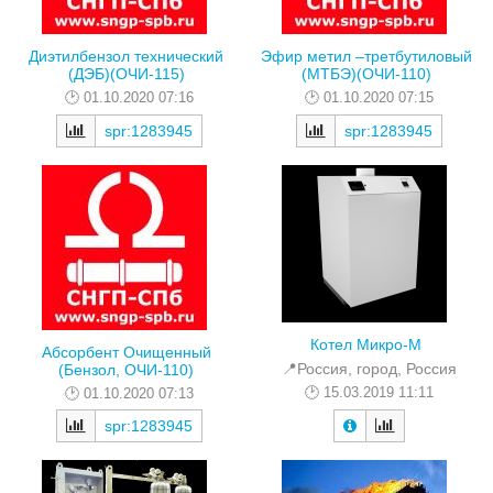
Диэтилбензол технический
Эфир метил –третбутиловый
(ДЭБ)(ОЧИ-115)
(МТБЭ)(ОЧИ-110)
01.10.2020 07:16
01.10.2020 07:15
spr:1283945
spr:1283945
Котел Микро-М
Абсорбент Очищенный
📍Россия, город, Россия
(Бензол, ОЧИ-110)
15.03.2019 11:11
01.10.2020 07:13
spr:1283945