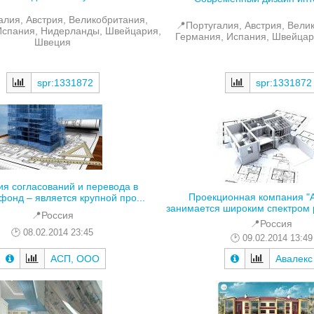
алия, Австрия, Великобритания,
📍Португалия, Австрия, Вели
Испания, Нидерланды, Швейцария,
Германия, Испания, Швейцар
Швеция
spr:1331872
spr:1331872
я согласований и перевода в
Проекционная компания "А
фонд – является крупной про...
занимается широким спектром р
📍Россия
📍Россия
08.02.2014 23:45
09.02.2014 13:49
АСП, ООО
Авалекс