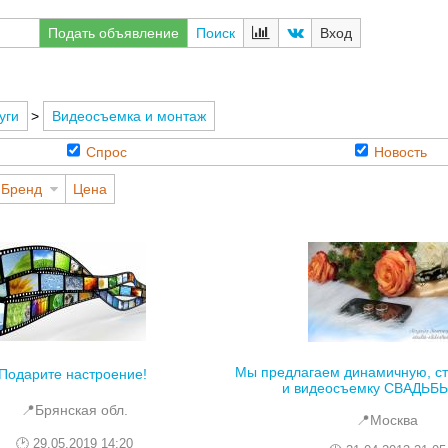
Подать объявление
Поиск
Вход
уги
>
Видеосъемка и монтаж
Спрос
Новость
Бренд
Цена
Мы предлагаем динамичную, с
Подарите настроение!
и видеосъемку СВАДЬБЫ, 
📍Брянская обл.
📍Москва
29.05.2019 14:20