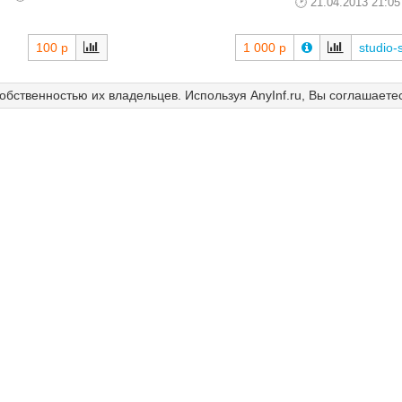
21.04.2013 21:05
100 р
1 000 р
studio-
собственностью их владельцев. Используя AnyInf.ru, Вы соглашаете