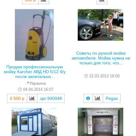
Советы по ручной мойке
автомобиля. Мойка нужна не
только для того, что...
Продам профессиональную
мойку Karcher АВД HD 5/12 б/у
22.03.2013 18:00
после капитально...
📍Украина
04.04.2014 16:07
4 500 р
spr:940048
Pegas