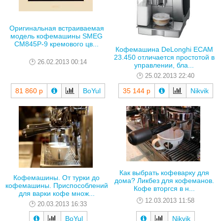
Оригинальная встраиваемая
модель кофемашины SMEG
CM845P-9 кремового цв...
Кофемашина DeLonghi ECAM
23.450 отличается простотой в
26.02.2013 00:14
управлении, бла...
25.02.2013 22:40
81 860 р
BoYul
35 144 р
Nikvik
Как выбрать кофеварку для
Кофемашины. От турки до
дома? Ликбез для кофеманов.
кофемашины. Приспособлений
Кофе вторгся в н...
для варки кофе множ...
12.03.2013 11:58
20.03.2013 16:33
BoYul
Nikvik