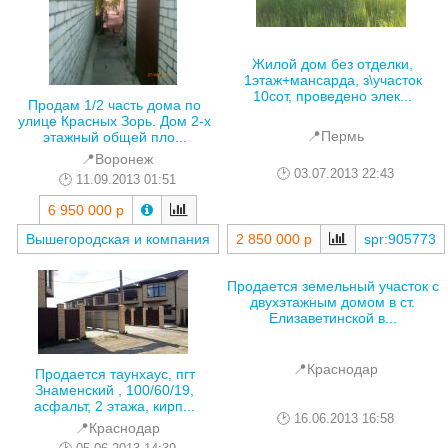
Жилой дом без отделки,
1этаж+мансарда, з\участок
10сот, проведено элек...
Продам 1/2 часть дома по
улице Красных Зорь. Дом 2-х
📍Пермь
этажный общей пло...
📍Воронеж
03.07.2013 22:43
11.09.2013 01:51
6 950 000 р
2 850 000 р
spr:905773
Вышегородская и компания
Продается земельный участок с
двухэтажным домом в ст.
Елизаветинской в...
📍Краснодар
Продается таунхаус, пгт
Знаменский , 100/60/19,
асфальт, 2 этажа, кирп...
16.06.2013 16:58
📍Краснодар