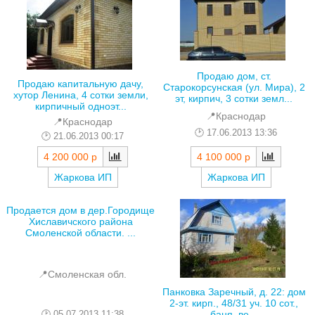
Продаю дом, ст.
Продаю капитальную дачу,
Старокорсунская (ул. Мира), 2
хутор Ленина, 4 сотки земли,
эт, кирпич, 3 сотки земл...
кирпичный одноэт...
📍Краснодар
📍Краснодар
17.06.2013 13:36
21.06.2013 00:17
4 100 000 р
4 200 000 р
Жаркова ИП
Жаркова ИП
Продается дом в дер.Городище
Хиславичского района
Смоленской области. ...
📍Смоленская обл.
Панковка Заречный, д. 22: дом
2-эт. кирп., 48/31 уч. 10 сот.,
05.07.2013 11:38
баня, ве...