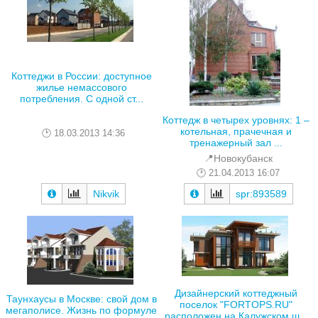
Коттеджи в России: доступное
жилье немассового
потребления. С одной ст...
Коттедж в четырех уровнях: 1 –
котельная, прачечная и
18.03.2013 14:36
тренажерный зал ...
📍Новокубанск
21.04.2013 16:07
Nikvik
spr:893589
Дизайнерский коттеджный
Таунхаусы в Москве: свой дом в
поселок "FORTOPS.RU"
мегаполисе. Жизнь по формуле
расположен на Калужском ш...