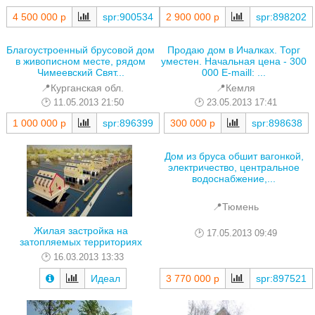
2 900 000 р
spr:898202
4 500 000 р
spr:900534
Благоустроенный брусовой дом
Продаю дом в Ичалках. Торг
в живописном месте, рядом
уместен. Начальная цена - 300
Чимеевский Свят...
000 E-maill: ...
📍Курганская обл.
📍Кемля
11.05.2013 21:50
23.05.2013 17:41
1 000 000 р
spr:896399
300 000 р
spr:898638
Дом из бруса обшит вагонкой,
электричество, центральное
водоснабжение,...
📍Тюмень
Жилая застройка на
17.05.2013 09:49
затопляемых территориях
16.03.2013 13:33
Идеал
3 770 000 р
spr:897521