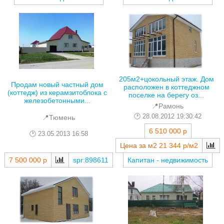
205м2+цокольный этаж. Дом
Продам новый частный дом
расположен в коттеджном
(коттедж) из керамзитоблока с
поселке на берегу оз...
железобетонными...
📍Рамонь
28.08.2012 19:30:42
📍Тюмень
6 510 000 р
23.05.2013 16:58
Цена за м2
21 344 р/м2
7 500 000 р
spr:898611
Капитан - недвижимость