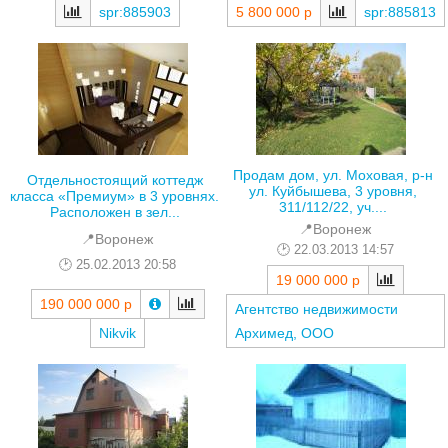
spr:885903
5 800 000 р
spr:885813
Продам дом, ул. Моховая, р-н
Отдельностоящий коттедж
ул. Куйбышева, 3 уровня,
класса «Премиум» в 3 уровнях.
311/112/22, уч....
Расположен в зел...
📍Воронеж
📍Воронеж
22.03.2013 14:57
25.02.2013 20:58
19 000 000 р
190 000 000 р
Агентство недвижимости
Nikvik
Архимед, ООО