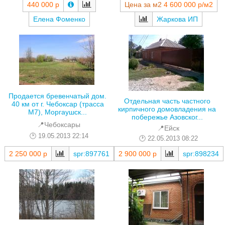
440 000 р
Цена за м2
4 600 000 р/м2
Елена Фоменко
Жаркова ИП
Продается бревенчатый дом.
Отдельная часть частного
40 км от г. Чебоксар (трасса
кирпичного домовладения на
М7), Моргаушск...
побережье Азовског...
📍Чебоксары
📍Ейск
19.05.2013 22:14
22.05.2013 08:22
2 250 000 р
spr:897761
2 900 000 р
spr:898234