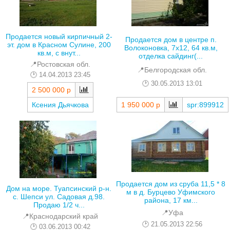
Продается новый кирпичный 2-
Продается дом в центре п.
эт. дом в Красном Сулине, 200
Волоконовка, 7х12, 64 кв.м,
кв.м, с внут...
отделка сайдинг(...
📍Ростовская обл.
📍Белгородская обл.
14.04.2013 23:45
30.05.2013 13:01
2 500 000 р
1 950 000 р
spr:899912
Ксения Дьячкова
Продается дом из сруба 11,5 * 8
Дом на море. Туапсинский р-н.
м в д. Бурцево Уфимского
с. Шепси ул. Садовая д.98.
района, 17 км...
Продаю 1/2 ч...
📍Уфа
📍Краснодарский край
21.05.2013 22:56
03.06.2013 00:42