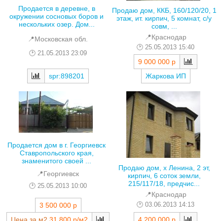
Продается в деревне, в
Продаю дом, ККБ, 160/120/20, 1
окружении сосновых боров и
этаж, ит. кирпич, 5 комнат, с/у
нескольких озер. Дом...
совм, ...
📍Краснодар
📍Московская обл.
25.05.2013 15:40
21.05.2013 23:09
9 000 000 р
spr:898201
Жаркова ИП
Продается дом в г. Георгиевск
Ставропольского края,
знаменитого своей ...
Продаю дом, х Ленина, 2 эт,
📍Георгиевск
кирпич, 6 соток земли,
215/117/18, предчис...
25.05.2013 10:00
📍Краснодар
03.06.2013 14:13
3 500 000 р
Цена за м2
31 800 р/м2
4 200 000 р