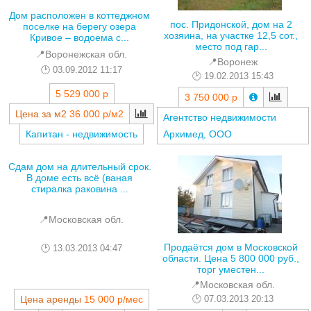
Дом расположен в коттеджном
пос. Придонской, дом на 2
поселке на берегу озера
хозяина, на участке 12,5 сот.,
Кривое – водоема с...
место под гар...
📍Воронежская обл.
📍Воронеж
03.09.2012 11:17
19.02.2013 15:43
5 529 000 р
3 750 000 р
Цена за м2
36 000 р/м2
Агентство недвижимости
Капитан - недвижимость
Архимед, ООО
Сдам дом на длительный срок.
В доме есть всё (ваная
стиралка раковина ...
📍Московская обл.
Продаётся дом в Московской
13.03.2013 04:47
области. Цена 5 800 000 руб.,
торг уместен...
📍Московская обл.
07.03.2013 20:13
Цена аренды
15 000 р/мес