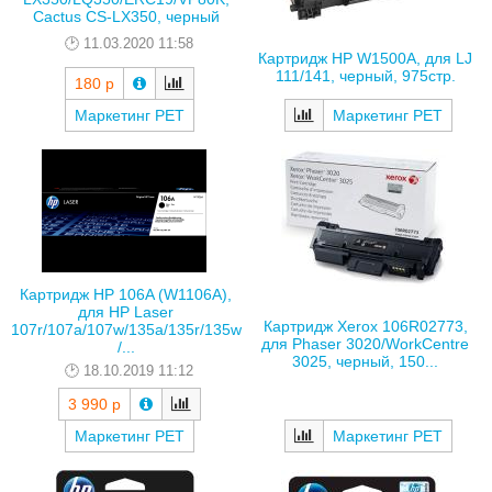
Cactus CS-LX350, черный
11.03.2020 11:58
Картридж HP W1500A, для LJ
111/141, черный, 975стр.
180 р
Маркетинг РЕТ
Маркетинг РЕТ
Картридж HP 106A (W1106A),
для HP Laser
Картридж Xerox 106R02773,
107r/107a/107w/135a/135r/135w
для Phaser 3020/WorkCentre
/...
3025, черный, 150...
18.10.2019 11:12
3 990 р
Маркетинг РЕТ
Маркетинг РЕТ