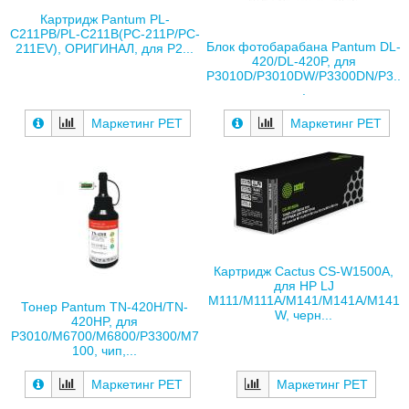
Картридж Pantum PL-
C211PB/PL-C211B(PC-211P/PC-
Блок фотобарабана Pantum DL-
211EV), ОРИГИНАЛ, для P2...
420/DL-420P, для
P3010D/P3010DW/P3300DN/P3..
.
Маркетинг РЕТ
Маркетинг РЕТ
Картридж Cactus CS-W1500A,
для HP LJ
M111/M111A/M141/M141A/M141
Тонер Pantum TN-420H/TN-
W, черн...
420HP, для
P3010/M6700/M6800/P3300/M7
100, чип,...
Маркетинг РЕТ
Маркетинг РЕТ