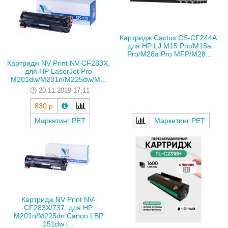
Картридж Cactus CS-CF244A,
для HP LJ M15 Pro/M15a
Pro/M28a Pro MFP/M28...
Картридж NV Print NV-CF283X,
для HP LaserJet Pro
M201dw/M201n/M225dw/M...
20.11.2019 17:11
830 р
Маркетинг РЕТ
Маркетинг РЕТ
Картридж NV Print NV-
CF283X/737, для HP
M201n/M225dn Canon LBP
151dw i...