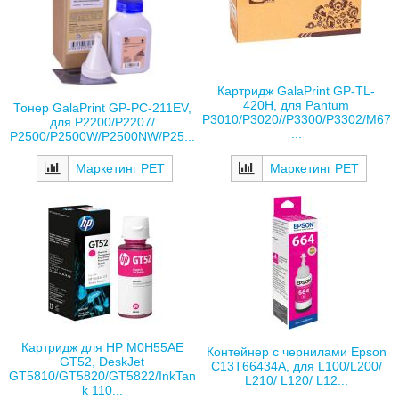
Картридж GalaPrint GP-TL-
420H, для Pantum
Тонер GalaPrint GP-PC-211EV,
P3010/P3020//P3300/P3302/M67
для P2200/P2207/
...
P2500/P2500W/P2500NW/P25...
Маркетинг РЕТ
Маркетинг РЕТ
Картридж для HP M0H55AE
Контейнер с чернилами Epson
GT52, DeskJet
C13T66434A, для L100/L200/
GT5810/GT5820/GT5822/InkTan
L210/ L120/ L12...
k 110...