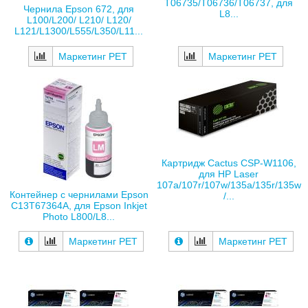
T06735/T06736/T06737, для
Чернила Epson 672, для
L8...
L100/L200/ L210/ L120/
L121/L1300/L555/L350/L11...
Маркетинг РЕТ
Маркетинг РЕТ
Картридж Cactus CSP-W1106,
для HP Laser
107a/107r/107w/135a/135r/135w
Контейнер с чернилами Epson
/...
C13T67364A, для Epson Inkjet
Photo L800/L8...
Маркетинг РЕТ
Маркетинг РЕТ