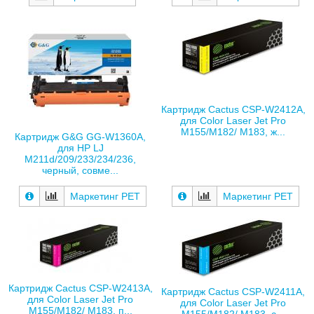
Картридж Cactus CSP-W2412A,
для Color Laser Jet Pro
M155/M182/ M183, ж...
Картридж G&G GG-W1360A,
для HP LJ
M211d/209/233/234/236,
черный, совме...
Маркетинг РЕТ
Маркетинг РЕТ
Картридж Cactus CSP-W2413A,
Картридж Cactus CSP-W2411A,
для Color Laser Jet Pro
для Color Laser Jet Pro
M155/M182/ M183, п...
M155/M182/ M183, с...