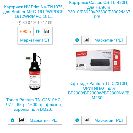
Картридж Cactus CS-TL-420H,
Картридж NV Print NV-TN1075,
для Pantum
для Brother MFC-1912WR/DCP-
P3010/P3020//P3300/P3302/M67
1612WR/MFC-181...
00/...
30.07.2019 17:09
690 р
Маркетинг РЕТ
Маркетинг РЕТ
Картридж Pantum TL-C2310H,
ОРИГИНАЛ, для
BP2300/BP2300W/BP2300NW/B
M230...
Тонер Pantum TN-C2310HC,
ЧИП, 65гр, 1600стр, флакон,
воронка, для BM23...
Маркетинг РЕТ
Маркетинг РЕТ