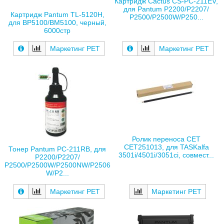
Картридж Cactus CS-PC-211EV,
для Pantum P2200/P2207/
Картридж Pantum TL-5120H,
P2500/P2500W/P250...
для BP5100/BM5100, черный,
6000стр
Маркетинг РЕТ
Маркетинг РЕТ
Ролик переноса CET
CET251013, для TASKalfa
Тонер Pantum PC-211RB, для
3501i/4501i/3051ci, совмест...
P2200/P2207/
P2500/P2500W/P2500NW/P2506
W/P2...
Маркетинг РЕТ
Маркетинг РЕТ