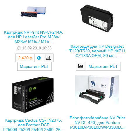
Картридж NV Print NV-CF244A,
для HP LaserJet Pro M28a/
M28w/ M15a/ M15...
Картридж для HP DesignJet
13.09.2019 18:33
T120/T520, черный HP №711
CZ133A ОЕМ, 80 мл,...
2 420 р
Маркетинг РЕТ
Маркетинг РЕТ
Блок фотобарабана NV Print
Картридж Cactus CS-TN2375,
NV-DL-420, для Pantum
для Brother DCP
P3010D/P3010DW/P3300D...
L2500/L2520/L2540/L2560, 26...