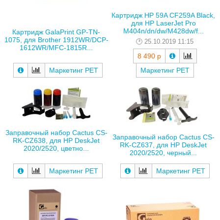
Картридж HP 59A CF259A Black,
для HP LaserJet Pro
M404n/dn/dw/M428dw/f...
Картридж GalaPrint GP-TN-
1075, для Brother 1912WR/DCP-
25.10.2019 11:15
1612WR/MFC-1815R...
8 490 р
Маркетинг РЕТ
Маркетинг РЕТ
Заправочный набор Cactus CS-
Заправочный набор Cactus CS-
RK-CZ638, для HP DeskJet
RK-CZ637, для HP DeskJet
2020/2520, цветно...
2020/2520, черный...
Маркетинг РЕТ
Маркетинг РЕТ