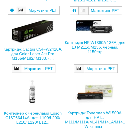
Маркетинг РЕТ
Маркетинг РЕТ
Картридж HP W1360A 136A, для
LJ M211d/M236, черный,
Картридж Cactus CSP-W2410A,
1150стр
для Color Laser Jet Pro
M155/M182/ M183, ч...
Маркетинг РЕТ
Маркетинг РЕТ
Картридж Tonerman W1500A,
Контейнер с чернилами Epson
для HP LJ
C13T66414A, для L100/L200/
M111/M111A/M141/M141A/M141
L210/ L120/ L12...
W, черны...