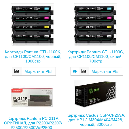
Картридж Pantum CTL-1100K,
Картридж Pantum CTL-1100C,
для CP1100/CM1100, черный,
для CP1100/CM1100, синий,
1000стр
700стр
Маркетинг РЕТ
Маркетинг РЕТ
Картридж Cactus CSP-CF259A,
Картридж Pantum PC-211P,
для HP LJ M304/M404/M428,
ОРИГИНАЛ, для P2200/P2207/
черный, 3000стр
P2500/P2500W/P2500...