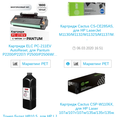
Картридж Cactus CS-CE285AS,
для HP LaserJet
M1130/M1132/M1132S/M1137/M.
..
Картридж ELC PC-211EV
06.03.2020 16:51
AutoReset, для Pantum
P2200/P2207/ P2500/P2506W/...
Маркетинг РЕТ
Маркетинг РЕТ
Картридж Cactus CSP-W1106X,
для HP Laser
107a/107r/107w/135a/135r/135w.
Тонер Булат HB10.5, для HP LJ
..