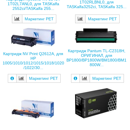
1T02RLBNL0, для
1T02L7ANL0, для TASKalfa
TASKalfa3252ci, TASKalfa 325...
2552ci/TASKalfa 255...
Маркетинг РЕТ
Маркетинг РЕТ
Картридж Pantum TL-C2318H,
Картридж NV Print Q2612A, для
ОРИГИНАЛ, для
HP
BP1800/BP1800W/BM1800/BM1
1005/1010/1012/1015/1018/1020
800W...
/1022/30...
Маркетинг РЕТ
Маркетинг РЕТ