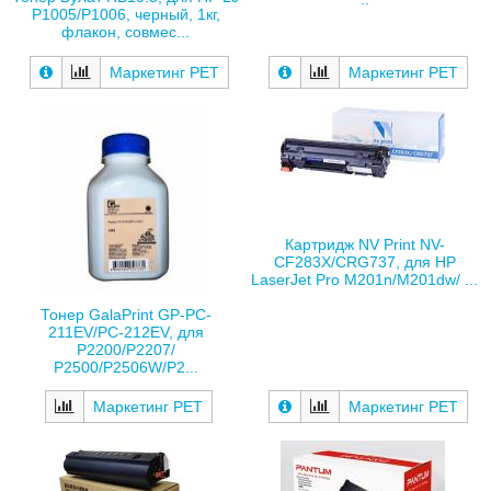
P1005/P1006, черный, 1кг,
флакон, совмес...
Маркетинг РЕТ
Маркетинг РЕТ
Картридж NV Print NV-
CF283X/CRG737, для HP
LaserJet Pro M201n/M201dw/ ...
Тонер GalaPrint GP-PC-
211EV/PC-212EV, для
P2200/P2207/
P2500/P2506W/P2...
Маркетинг РЕТ
Маркетинг РЕТ