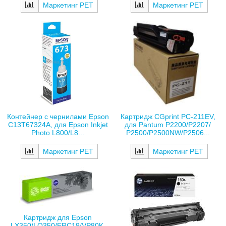
Маркетинг РЕТ
Маркетинг РЕТ
Контейнер с чернилами Epson
Картридж CGprint PC-211EV,
C13T67324A, для Epson Inkjet
для Pantum P2200/P2207/
Photo L800/L8...
P2500/P2500NW/P2506...
Маркетинг РЕТ
Маркетинг РЕТ
Картридж для Epson
LX350/LQ350/ERC19/VP80K,