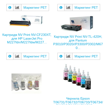
Маркетинг РЕТ
Маркетинг РЕТ
Картридж NV Print NV-CF230XT,
Картридж NV Print NV-TL-420H,
для HP LaserJet Pro
для Pantum
M227fdn/M227fdw/M227...
P3010/P3020//P3300/P3302/M67
0...
Маркетинг РЕТ
Маркетинг РЕТ
Чернила Epson
T06731/T06732/T06733/T06734/