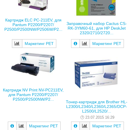
Картридж ELC PC-211EV, для
Заправочный набор Cactus CS-
Pantum P2200/P2207/
RK-3YM60-61, для HP DeskJet
P2500/P2500NW/P2506W/P2...
2320/2710/2720...
Маркетинг РЕТ
Маркетинг РЕТ
Картридж NV Print NV-PC211EV,
для Pantum P2200/P2207/
P2500/P2500NW/P2...
Тонер-картридж для Brother HL-
L2300/L2340/L2360/L2365/DCP-
L2500/L2520/...
23.07.2015 16:29
Маркетинг РЕТ
Маркетинг РЕТ