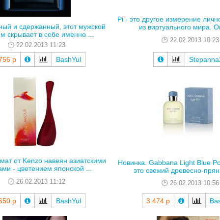
Pi - это другое измерение личн
ный и сдержанный, этот мужской
из виртуального мира. Он
 скрывает в себе именно ...
22.02.2013 10:23
22.02.2013 11:23
756 р
BashYul
Stepanna
мат от Kenzo навеян азиатскими
Новинка. Gabbana Light Blue 
ми - цветением японской ...
это свежий древесно-пряны
26.02.2013 11:12
26.02.2013 10:56
650 р
BashYul
3 474 р
Ba