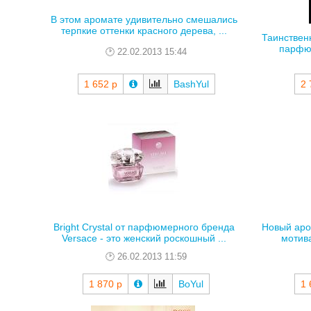
В этом аромате удивительно смешались
терпкие оттенки красного дерева, ...
Таинствен
парфюм
22.02.2013 15:44
1 652 р
BashYul
2 
Bright Crystal от парфюмерного бренда
Новый аро
Versace - это женский роскошный ...
мотива
26.02.2013 11:59
1 870 р
BoYul
1 