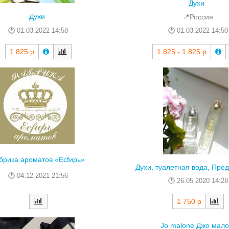
Духи
Духи
📍Россия
01.03.2022 14:58
01.03.2022 14:50
1 825 - 1 825 р
1 825 р
брика ароматов «Есfирь»
Духи, туалетная вода, Пре
04.12.2021 21:56
26.05.2020 14:28
1 750 р
Jo malone Джо мал