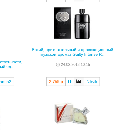
Яркий, притягательный и провокационный
мужской аромат Guilty Intense P...
ственности,
24.02.2013 10:15
ый од...
panna2
2 759 р
Nikvik