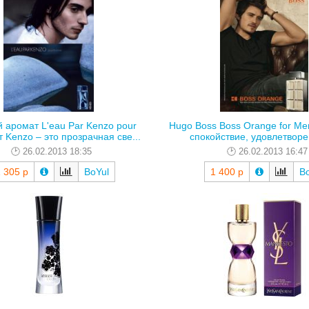
 аромат L'eau Par Kenzo pour
Hugo Boss Boss Orange for Men
Kenzo – это прозрачная све...
спокойствие, удовлетворен
26.02.2013 18:35
26.02.2013 16:47
 305 р
BoYul
1 400 р
B