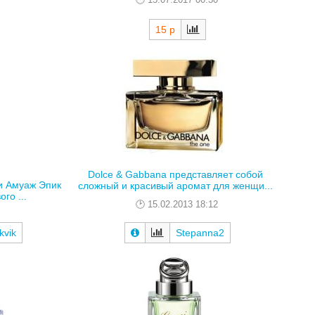
15 р
Dolce & Gabbana представляет собой
и Амуаж Эпик
сложный и красивый аромат для женщи...
го ...
15.02.2013 18:12
kvik
Stepanna2