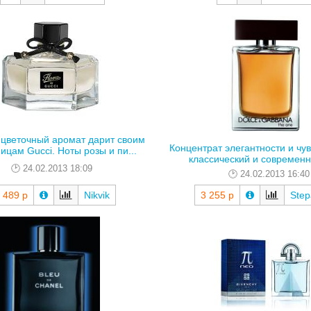
цветочный аромат дарит своим
Концентрат элегантности и чув
ицам Gucci. Ноты розы и пи...
классический и современн
24.02.2013 18:09
24.02.2013 16:40
 489 р
Nikvik
3 255 р
Ste