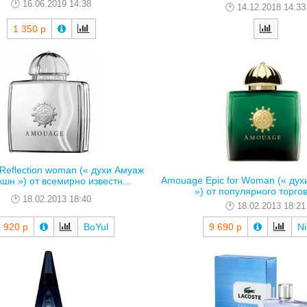
16.06.2019 14:38
14.12.2018 14:33
1 350 р
eflection woman (« духи Амуаж
Amouage Epic for Woman (« дух
шн ») от всемирно известн...
») от популярного торгово
18.02.2013 18:40
18.02.2013 18:21
 920 р
BoYul
9 690 р
Ni