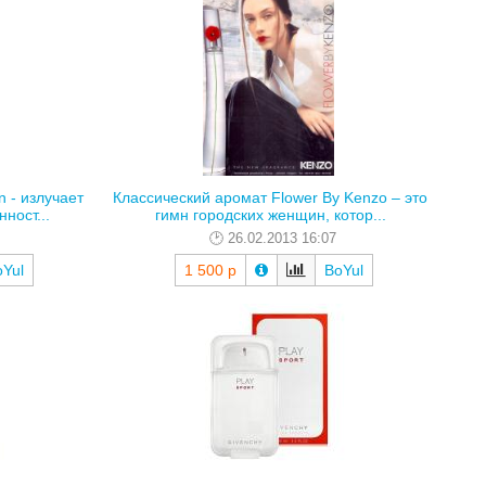
 - излучает
Классический аромат Flower By Kenzo – это
ност...
гимн городских женщин, котор...
26.02.2013 16:07
oYul
1 500 р
BoYul