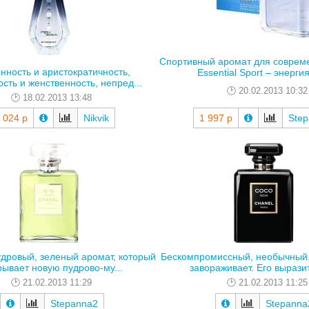
Спортивный аромат для соврем
нность и аристократичность,
Essential Sport – энергия 
ость и женственность, непред...
20.02.2013 10:32
18.02.2013 13:48
 024 р
Nikvik
1 997 р
Ste
дровый, зеленый аромат, который
Бескомпромиссный, необычный.
рывает новую пудрово-му...
завораживает. Его выразит
21.02.2013 11:29
21.02.2013 11:25
Stepanna2
Stepanna