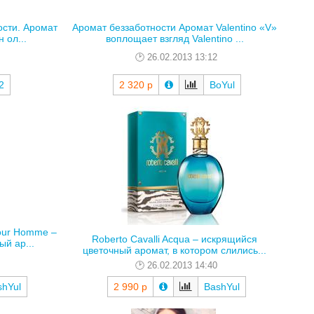
ости. Аромат
Аромат беззаботности Аромат Valentino «V»
 ол...
вопло­щает взгляд Valentino ...
26.02.2013 13:12
2
2 320 р
BoYul
Pour Homme –
Roberto Cavalli Acqua – искрящийся
й ар...
цветочный аромат, в котором слились...
26.02.2013 14:40
shYul
2 990 р
BashYul