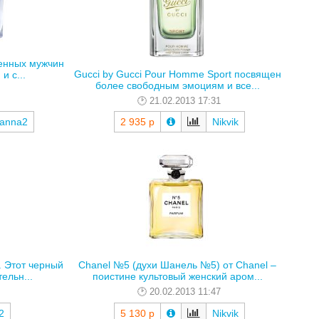
енных мужчин
Gucci by Gucci Pour Homme Sport посвящен
и с...
более свободным эмоциям и все...
21.02.2013 17:31
panna2
2 935 р
Nikvik
 Этот черный
Chanel №5 (духи Шанель №5) от Chanel –
ельн...
поистине культовый женский аром...
20.02.2013 11:47
2
5 130 р
Nikvik