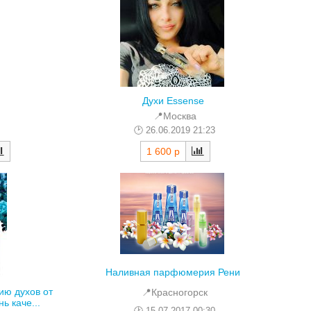
Духи Essense
📍Москва
26.06.2019 21:23
1 600 р
Наливная парфюмерия Рени
ию духов от
📍Красногорск
ь каче...
15.07.2017 00:30