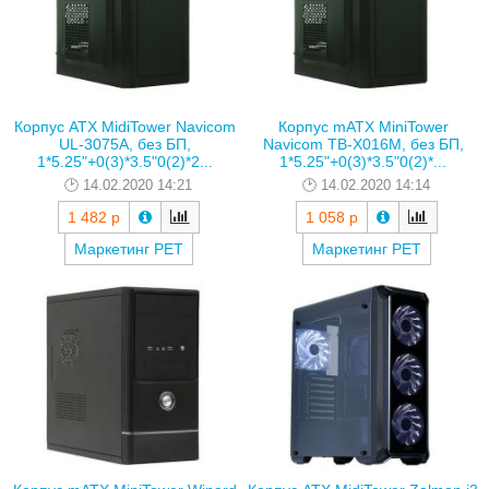
Корпус ATX MidiTower Navicom
Корпус mATX MiniTower
UL-3075A, без БП,
Navicom TB-X016M, без БП,
1*5.25"+0(3)*3.5"0(2)*2...
1*5.25"+0(3)*3.5"0(2)*...
14.02.2020 14:21
14.02.2020 14:14
1 482 р
1 058 р
Маркетинг РЕТ
Маркетинг РЕТ