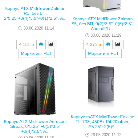
Корпус ATX MidiTower Zalman
R1, без БП,
2*5.25"+0(4)*3.5"+0(1)*2.5", A...
Корпус ATX MidiTower Zalman
S5, без БП, 0(2)*3.5"+0(6)*2.5",
30.06.2020 11:14
Audio/2*U...
30.06.2020 11:19
4 181 р
4 271 р
Маркетинг РЕТ
Маркетинг РЕТ
Корпус mATX MiniTower Foxline
Корпус ATX MidiTower Aerocool
FL-733, 450Вт, P4 20+4pin,
Streak, 0*5.25" +0(3)*3.5"
2*5.25"+2(5)*...
+0(4)*2.5", A...
26.05.2020 11:12
30.06.2020 11:10