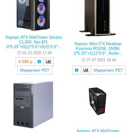
Корпус ATX MidiTower Ginzzu
CL300, без БП,
Корпус Mini-ITX Desktop
0*5.25"+0(2)*3.5"+0(3)*2.5"...
Foxconn RS338, 150Вт,
01.12.2020 17:45
1*5.25"+1(1)*3.5", Audio...
27.07.2021 18:40
4 586 р
Маркетинг РЕТ
Маркетинг РЕТ
Корпус ATX MidiTower