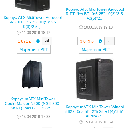
Корпус ATX MidiTower Aerocool
RIFT, без БП, 0*5.25" +0(2)*3.5"
Корпус ATX MidiTower Aerocool
+0(5)*2...
SI-5101, 1*5.25" +0(5)*3.5"
+0(3)*2.5", ...
10.06.2019 19:13
11.06.2019 18:12
1 871 р
3 049 р
Маркетинг РЕТ
Маркетинг РЕТ
Корпус mATX MiniTower
CoolerMaster N200 (NSE-200-
Корпус mATX MiniTower Winard
KKN1), без БП, 1*5.25...
5822, без БП, 2*5.25"+1(4)*3.5",
Audio/2*...
15.04.2019 17:38
15.04.2019 16:59