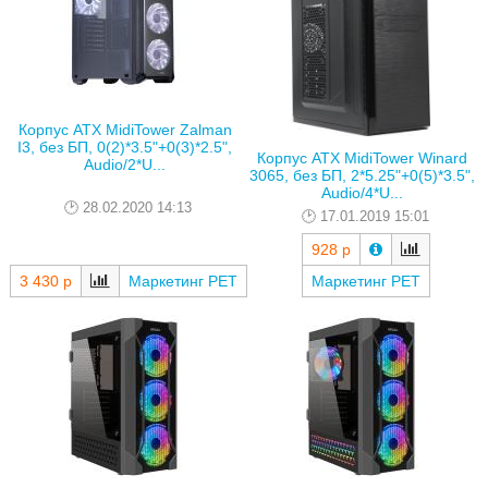
Корпус ATX MidiTower Zalman
I3, без БП, 0(2)*3.5"+0(3)*2.5",
Корпус ATX MidiTower Winard
Audio/2*U...
3065, без БП, 2*5.25"+0(5)*3.5",
Audio/4*U...
28.02.2020 14:13
17.01.2019 15:01
928 р
3 430 р
Маркетинг РЕТ
Маркетинг РЕТ