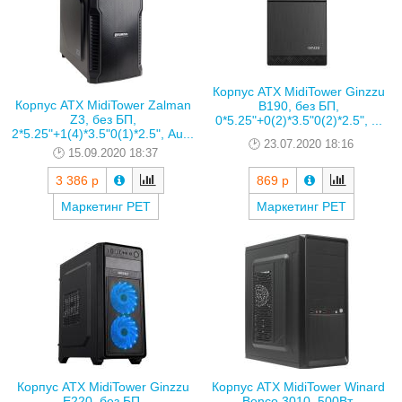
Корпус ATX MidiTower Ginzzu
Корпус ATX MidiTower Zalman
B190, без БП,
Z3, без БП,
0*5.25"+0(2)*3.5"0(2)*2.5", ...
2*5.25"+1(4)*3.5"0(1)*2.5", Au...
23.07.2020 18:16
15.09.2020 18:37
3 386 р
869 р
Маркетинг РЕТ
Маркетинг РЕТ
Корпус ATX MidiTower Ginzzu
Корпус ATX MidiTower Winard
E220, без БП,
Benco 3010, 500Вт,