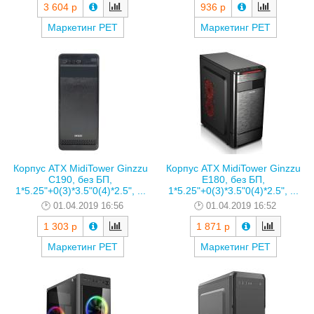
3 604 р
936 р
Маркетинг РЕТ
Маркетинг РЕТ
Корпус ATX MidiTower Ginzzu
Корпус ATX MidiTower Ginzzu
C190, без БП,
E180, без БП,
1*5.25"+0(3)*3.5"0(4)*2.5", ...
1*5.25"+0(3)*3.5"0(4)*2.5", ...
01.04.2019 16:56
01.04.2019 16:52
1 303 р
1 871 р
Маркетинг РЕТ
Маркетинг РЕТ