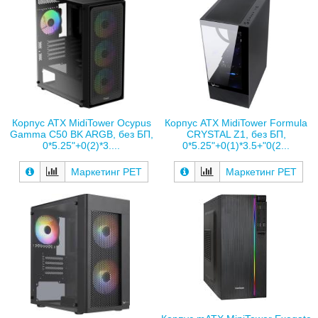
Корпус ATX MidiTower Oсypus
Корпус ATX MidiTower Formula
Gamma C50 BK ARGB, без БП,
CRYSTAL Z1, без БП,
0*5.25"+0(2)*3....
0*5.25"+0(1)*3.5+"0(2...
Маркетинг РЕТ
Маркетинг РЕТ