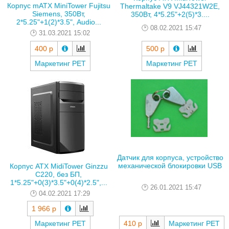
Корпус mATX MiniTower Fujitsu
Thermaltake V9 VJ44321W2E,
Siemens, 350Вт,
350Вт, 4*5.25"+2(5)*3....
2*5.25"+1(2)*3.5", Audio...
08.02.2021 15:47
31.03.2021 15:02
400 р
500 р
Маркетинг РЕТ
Маркетинг РЕТ
Датчик для корпуса, устройство
механической блокировки USB
Корпус ATX MidiTower Ginzzu
C220, без БП,
1*5.25"+0(3)*3.5"+0(4)*2.5",...
26.01.2021 15:47
04.02.2021 17:29
1 966 р
Маркетинг РЕТ
410 р
Маркетинг РЕТ