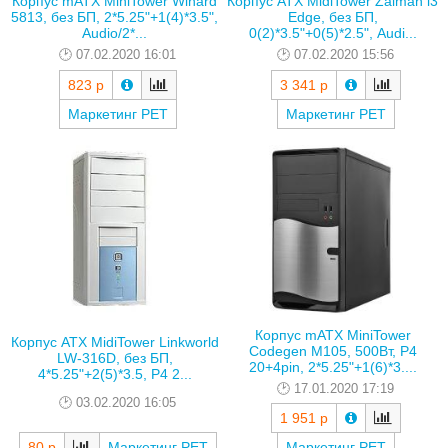
Корпус mATX MiniTower Winard
Корпус ATX MidiTower Zalman i3
5813, без БП, 2*5.25"+1(4)*3.5",
Edge, без БП,
Audio/2*...
0(2)*3.5"+0(5)*2.5", Audi...
07.02.2020 16:01
07.02.2020 15:56
823 р
3 341 р
Маркетинг РЕТ
Маркетинг РЕТ
Корпус mATX MiniTower
Корпус ATX MidiTower Linkworld
Codegen M105, 500Вт, P4
LW-316D, без БП,
20+4pin, 2*5.25"+1(6)*3....
4*5.25"+2(5)*3.5, P4 2...
17.01.2020 17:19
03.02.2020 16:05
1 951 р
80 р
Маркетинг РЕТ
Маркетинг РЕТ