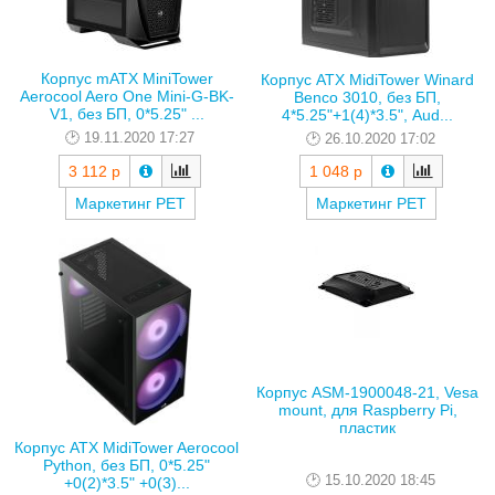
Корпус mATX MiniTower
Корпус ATX MidiTower Winard
Aerocool Aero One Mini-G-BK-
Benco 3010, без БП,
V1, без БП, 0*5.25" ...
4*5.25"+1(4)*3.5", Aud...
19.11.2020 17:27
26.10.2020 17:02
3 112 р
1 048 р
Маркетинг РЕТ
Маркетинг РЕТ
Корпус ASM-1900048-21, Vesa
mount, для Raspberry Pi,
пластик
Корпус ATX MidiTower Aerocool
Python, без БП, 0*5.25"
15.10.2020 18:45
+0(2)*3.5" +0(3)...