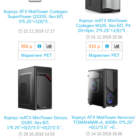
Корпус ATX MidiTower Codegen
SuperPower Q3335, без БП,
Корпус mATX MiniTower
3*5.25"+1(8)*3....
Codegen M105, без БП, P4
20+4pin, 2*5.25"+1(6)*3...
22.11.2019 17:17
01.11.2019 15:56
956 р
915 р
Маркетинг РЕТ
Маркетинг РЕТ
Корпус ATX MidiTower Aerocool
Корпус mATX MiniTower Ginzzu
TOMAHAWK-A, 600Вт, 0*5.25"
D180, без БП,
+0(1)*3.5" +0...
1*5.25"+0(2)*3.5"+0(2)*2.5"...
14.10.2019 16:05
29.10.2019 14:03