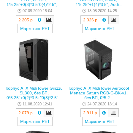
1*5.25"+0(3)*3.5"0(4)*2.5", ...
4*5.25"+1(4)*3.5", Audi...
07.09.2020 15:04
18.08.2020 14:25
2 205 р
2 026 р
Маркетинг РЕТ
Маркетинг РЕТ
Корпус ATX MidiTower Ginzzu
Корпус ATX MidiTower Aerocool
SL300, без БП,
Menace Saturn RGB-G-BK-v1,
0*5.25"+0(2)*3.5+"0(3)*2.5"...
без БП, 0*5.2...
11.08.2020 12:41
24.07.2020 18:14
2 079 р
2 911 р
Маркетинг РЕТ
Маркетинг РЕТ