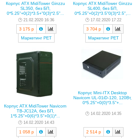
Корпус ATX MidiTower Ginzzu
Корпус ATX MidiTower Ginzzu
SL350, без БП,
SL400, без БП,
0*5.25"+0(2)*3.5+"0(3)*2.5"...
0*5.25"+0(2)*3.5"0(3)*2.5",...
21.02.2020 16:36
17.02.2020 17:22
3 175 р
3 704 р
Маркетинг РЕТ
Маркетинг РЕТ
Корпус Mini-ITX Desktop
Navicom UL-01iD-120, 120Вт,
0*5.25"+0(0)*3.5"+...
Корпус ATX MidiTower Navicom
TB-JC12A, без БП,
14.02.2020 14:35
1*5.25"+0(6)*3.5"+0(1)*...
14.02.2020 14:43
1 058 р
2 514 р