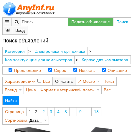
Подать объявление
Поиск
Вход
Поиск объявлений
Категория
>
Электроника и оргтехника
>
Комплектующие для компьютеров
>
Корпус для компьютера
Предложение
Спрос
Новость
Описание
Характеристики
Все
Очистить
Место
Текст
Бренд
Цена
Формат материнской платы
Вес
Найти
Страница
1 - 2
2
3
4
5
..
9
..
13
Сортировка
Дата