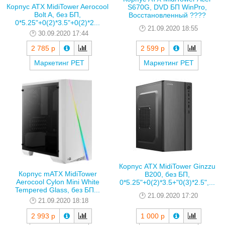
Корпус ATX MidiTower Aerocool
S670G, DVD БП WinPro,
Bolt A, без БП,
Восстановленный ????
0*5.25"+0(2)*3.5"+0(2)*2...
21.09.2020 18:55
30.09.2020 17:44
2 785 р
2 599 р
Маркетинг РЕТ
Маркетинг РЕТ
Корпус ATX MidiTower Ginzzu
Корпус mATX MidiTower
B200, без БП,
Aerocool Cylon Mini White
0*5.25"+0(2)*3.5+"0(3)*2.5",...
Tempered Glass, без БП...
21.09.2020 17:20
21.09.2020 18:18
2 993 р
1 000 р