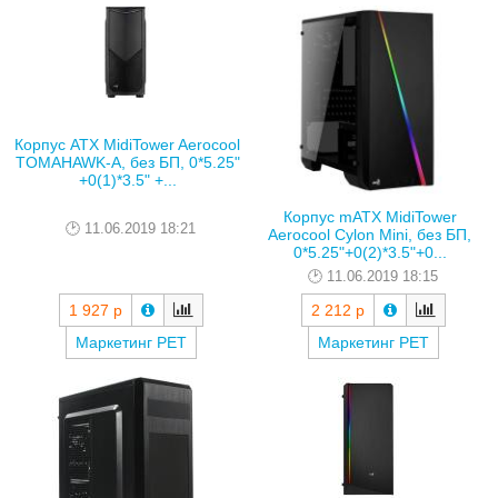
Корпус ATX MidiTower Aerocool
TOMAHAWK-A, без БП, 0*5.25"
+0(1)*3.5" +...
Корпус mATX MidiTower
11.06.2019 18:21
Aerocool Cylon Mini, без БП,
0*5.25"+0(2)*3.5"+0...
11.06.2019 18:15
1 927 р
2 212 р
Маркетинг РЕТ
Маркетинг РЕТ