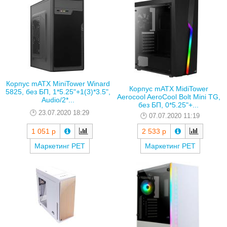
Корпус mATX MiniTower Winard
Корпус mATX MidiTower
5825, без БП, 1*5.25"+1(3)*3.5",
Aerocool AeroCool Bolt Mini TG,
Audio/2*...
без БП, 0*5.25"+...
23.07.2020 18:29
07.07.2020 11:19
1 051 р
2 533 р
Маркетинг РЕТ
Маркетинг РЕТ