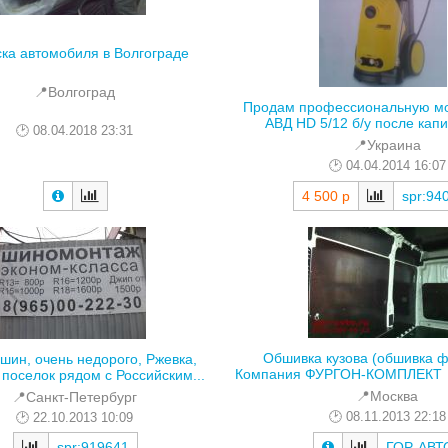
ка автомобиля в Волгограде
📍Волгоград
Продам профессиональную мо
АВД HD 5/12 б/у после капи
08.04.2018 23:31
📍Украина
04.04.2014 16:07
4 500 р
spr:94
Обшивка кузова (обшивка ф
шин, очень недорого, Ржевка,
Компания ФУРГОН-КОМПЛЕКТ пр
поселок рядом с Российским...
📍Москва
📍Санкт-Петербург
08.11.2013 22:18
22.10.2013 10:09
ГОР-АВТ
spr:919641