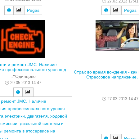
27.03.2013 17:41
Pegas
Pegas
сти и ремонт JMC. Наличие
я профессионального уровня д...
Страх во время вождения - как
📍Одинцово
Стрессовое напряжение, к
29.05.2013 14:47
27.03.2013 14:47
и ремонт JMC. Наличие
ния профессионального уровня
а электрики, двигателя, ходовой
нсмиссии, дизельной системы и
ы ремонта в атосервисе на
м шо
Pegas