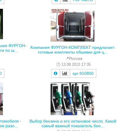
ания ФУРГОН-
Компания ФУРГОН-КОМПЛЕКТ предлагает:
и по ш...
готовые комплекты обшивки для ц...
📍Россия
13.08.2013 17:35
О
spr:910800
томобиля -
Выбор бензина и его октановое число. Какой
м разл...
самый важный показатель бен...