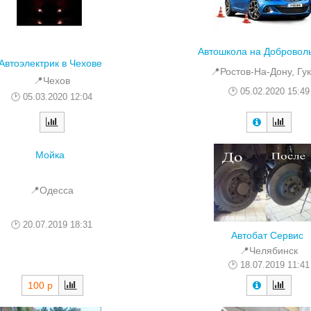
Автошкола на Доброволь
Автоэлектрик в Чехове
📍Ростов-На-Дону, Гу
📍Чехов
05.02.2020 15:49
05.03.2020 12:04
Мойка
📍Одесса
20.07.2019 18:31
Автобат Сервис
📍Челябинск
18.07.2019 11:41
100 р