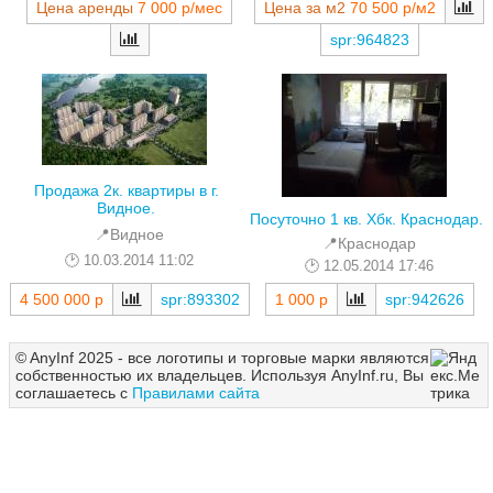
Цена за м2
70 500 р/м2
Цена аренды
7 000 р/мес
spr:964823
Продажа 2к. квартиры в г.
Видное.
Посуточно 1 кв. Хбк. Краснодар.
📍Видное
📍Краснодар
10.03.2014 11:02
12.05.2014 17:46
4 500 000 р
spr:893302
1 000 р
spr:942626
© AnyInf 2025 - все логотипы и торговые марки являются
собственностью их владельцев. Используя AnyInf.ru, Вы
соглашаетесь с
Правилами сайта