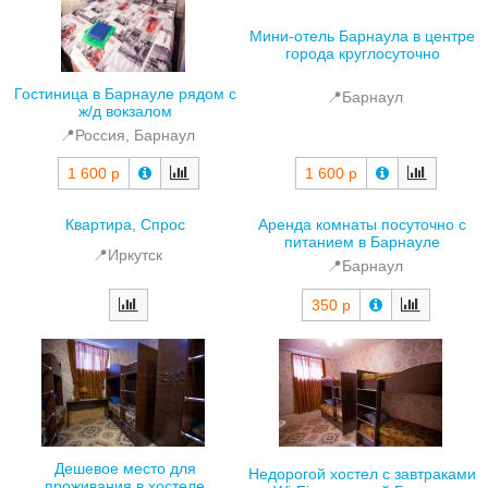
Мини-отель Барнаула в центре
города круглосуточно
Гостиница в Барнауле рядом с
📍Барнаул
ж/д вокзалом
📍Россия, Барнаул
1 600 р
1 600 р
Квартира, Спрос
Аренда комнаты посуточно с
питанием в Барнауле
📍Иркутск
📍Барнаул
350 р
Дешевое место для
Недорогой хостел с завтраками
проживания в хостеле