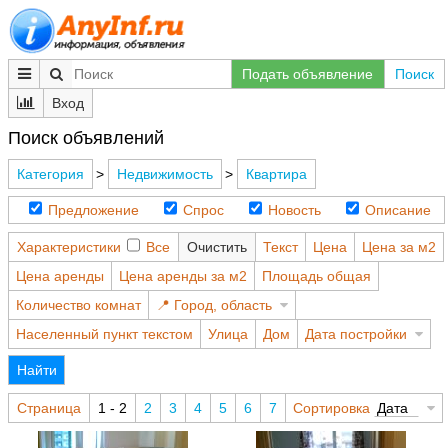
Подать объявление
Поиск
Вход
Поиск объявлений
Категория
>
Недвижимость
>
Квартира
Предложение
Спрос
Новость
Описание
Характеристики
Все
Очистить
Текст
Цена
Цена за м2
Цена аренды
Цена аренды за м2
Площадь общая
Количество комнат
Город, область
Населенный пункт текстом
Улица
Дом
Дата постройки
Найти
Страница
1 - 2
2
3
4
5
6
7
Сортировка
Дата