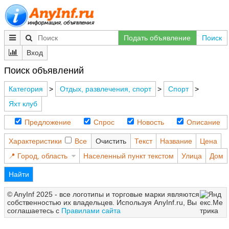
Подать объявление
Поиск
Вход
Поиск объявлений
Категория
>
Отдых, развлечения, спорт
>
Спорт
>
Яхт клуб
Предложение
Спрос
Новость
Описание
Характеристики
Все
Очистить
Текст
Название
Цена
Город, область
Населенный пункт текстом
Улица
Дом
Найти
© AnyInf 2025 - все логотипы и торговые марки являются
собственностью их владельцев. Используя AnyInf.ru, Вы
соглашаетесь с
Правилами сайта