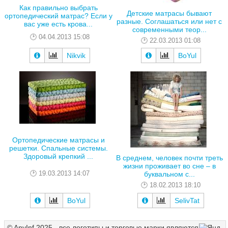
Как правильно выбрать
Детские матрасы бывают
ортопедический матрас? Если у
разные. Соглашаться или нет с
вас уже есть крова...
современными теор...
04.04.2013 15:08
22.03.2013 01:08
Nikvik
BoYul
Ортопедические матрасы и
решетки. Спальные системы.
Здоровый крепкий ...
В среднем, человек почти треть
жизни проживает во сне – в
19.03.2013 14:07
буквальном с...
18.02.2013 18:10
BoYul
SelivTat
© AnyInf 2025 - все логотипы и торговые марки являются