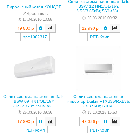
Сплит-система настенная Ballu
BSW-12 HN1/OL/15Y,
Пиролизный котёл КОНДОР
3.55/3.65кВт, 560м3/ч...
📍Ярославль
25.03.2016 09:32
17.04.2016 10:59
49 500 р
22 990 р
spr:1002317
РЕТ-Комп
Сплит-система настенная Ballu
Сплит-система настенная
BSW-09 HN1/OL/15Y,
инвертор Daikin FTXB35/RXB35,
2.65/2.7кВт, 450м3/ч,...
3.3/3.5кВт, 600м...
25.03.2016 09:36
13.10.2015 16:50
17 990 р
42 336 р
РЕТ-Комп
РЕТ-Комп