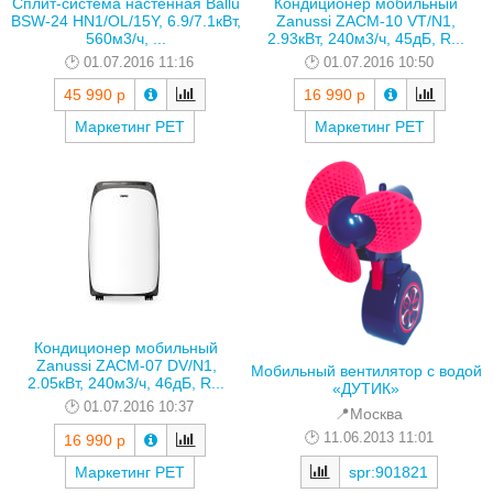
Сплит-система настенная Ballu
Кондиционер мобильный
BSW-24 HN1/OL/15Y, 6.9/7.1кВт,
Zanussi ZACM-10 VT/N1,
560м3/ч, ...
2.93кВт, 240м3/ч, 45дБ, R...
01.07.2016 11:16
01.07.2016 10:50
45 990 р
16 990 р
Маркетинг РЕТ
Маркетинг РЕТ
Кондиционер мобильный
Zanussi ZACM-07 DV/N1,
Мобильный вентилятор с водой
2.05кВт, 240м3/ч, 46дБ, R...
«ДУТИК»
01.07.2016 10:37
📍Москва
11.06.2013 11:01
16 990 р
spr:901821
Маркетинг РЕТ